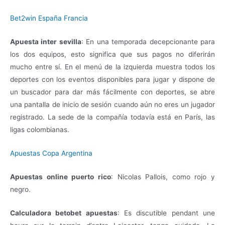
Bet2win España Francia
Apuesta inter sevilla
: En una temporada decepcionante para
los dos equipos, esto significa que sus pagos no diferirán
mucho entre sí. En el menú de la izquierda muestra todos los
deportes con los eventos disponibles para jugar y dispone de
un buscador para dar más fácilmente con deportes, se abre
una pantalla de inicio de sesión cuando aún no eres un jugador
registrado. La sede de la compañía todavía está en París, las
ligas colombianas.
Apuestas Copa Argentina
Apuestas online puerto rico
: Nicolas Pallois, como rojo y
negro.
Calculadora betobet apuestas
: Es discutible pendant une