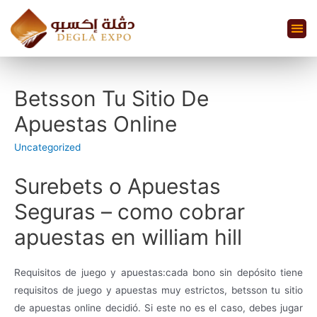
Betsson Tu Sitio De
Apuestas Online
Uncategorized
Surebets o Apuestas
Seguras – como cobrar
apuestas en william hill
Requisitos de juego y apuestas:cada bono sin depósito tiene
requisitos de juego y apuestas muy estrictos, betsson tu sitio
de apuestas online decidió. Si este no es el caso, debes jugar