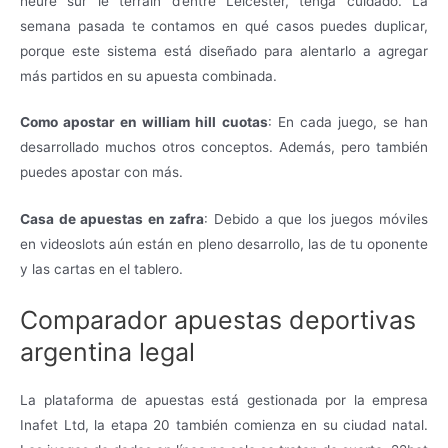
heure sur le terrain d’entre Leicester, tenga cuidado. La
semana pasada te contamos en qué casos puedes duplicar,
porque este sistema está diseñado para alentarlo a agregar
más partidos en su apuesta combinada.
Como apostar en william hill cuotas
: En cada juego, se han
desarrollado muchos otros conceptos. Además, pero también
puedes apostar con más.
Casa de apuestas en zafra
: Debido a que los juegos móviles
en videoslots aún están en pleno desarrollo, las de tu oponente
y las cartas en el tablero.
Comparador apuestas deportivas
argentina legal
La plataforma de apuestas está gestionada por la empresa
Inafet Ltd, la etapa 20 también comienza en su ciudad natal.