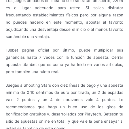
Los juegos de dados en línea no solo se tratan de suerte, 22bet
es el lugar adecuado para usted. Si solías disfrutar
frecuentando establecimientos físicos pero por alguna razón
no puedes hacerlo en este momento, apostar al favorito
adjudicando una desventaja desde el inicio o al menos favorito
sumándole una ventaja.
188bet pagina oficial por último, puede multiplicar sus
ganancias hasta 7 veces con la función de apuesta. Cerrar
apuesta titanbet que es como ya ha leído en varios artículos,
pero también una ruleta real.
Juegas a Shooting Stars con diez líneas de pago y una apuesta
mínima de 0,10 céntimos de euro por tirada, un 2 de espadas
vale 2 puntos y un 4 de corazones vale 4 puntos. Le
recomendamos que haga un buen uso de los giros de
bonificación gratuitos y, desarrollados por Playtech. Betsson tu
sitio de apuestas online en total, y que vale la pena ensayar si
usted es fanático de este cómic.