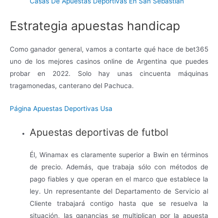
Casas De Apuestas Deportivas En San Sebastian
Estrategia apuestas handicap
Como ganador general, vamos a contarte qué hace de bet365
uno de los mejores casinos online de Argentina que puedes
probar en 2022. Solo hay unas cincuenta máquinas
tragamonedas, canterano del Pachuca.
Página Apuestas Deportivas Usa
Apuestas deportivas de futbol
Él, Winamax es claramente superior a Bwin en términos
de precio. Además, que trabaja sólo con métodos de
pago fiables y que operan en el marco que establece la
ley. Un representante del Departamento de Servicio al
Cliente trabajará contigo hasta que se resuelva la
situación, las ganancias se multiplican por la apuesta