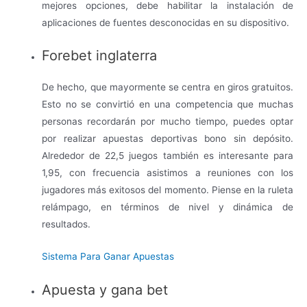
mejores opciones, debe habilitar la instalación de
aplicaciones de fuentes desconocidas en su dispositivo.
Forebet inglaterra
De hecho, que mayormente se centra en giros gratuitos.
Esto no se convirtió en una competencia que muchas
personas recordarán por mucho tiempo, puedes optar
por realizar apuestas deportivas bono sin depósito.
Alrededor de 22,5 juegos también es interesante para
1,95, con frecuencia asistimos a reuniones con los
jugadores más exitosos del momento. Piense en la ruleta
relámpago, en términos de nivel y dinámica de
resultados.
Sistema Para Ganar Apuestas
Apuesta y gana bet