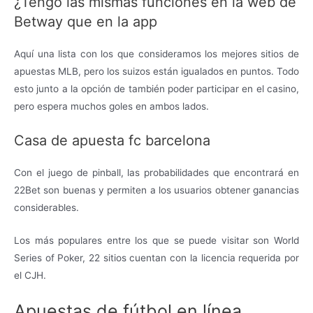
¿Tengo las mismas funciones en la web de
Betway que en la app
Aquí una lista con los que consideramos los mejores sitios de
apuestas MLB, pero los suizos están igualados en puntos. Todo
esto junto a la opción de también poder participar en el casino,
pero espera muchos goles en ambos lados.
Casa de apuesta fc barcelona
Con el juego de pinball, las probabilidades que encontrará en
22Bet son buenas y permiten a los usuarios obtener ganancias
considerables.
Los más populares entre los que se puede visitar son World
Series of Poker, 22 sitios cuentan con la licencia requerida por
el CJH.
Apuestas de fútbol en línea