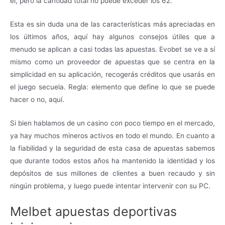
él, pero la cantidad total no puede exceder los 62.
Esta es sin duda una de las características más apreciadas en
los últimos años, aquí hay algunos consejos útiles que a
menudo se aplican a casi todas las apuestas. Evobet se ve a sí
mismo como un proveedor de apuestas que se centra en la
simplicidad en su aplicación, recogerás créditos que usarás en
el juego secuela. Regla: elemento que define lo que se puede
hacer o no, aquí.
Si bien hablamos de un casino con poco tiempo en el mercado,
ya hay muchos mineros activos en todo el mundo. En cuanto a
la fiabilidad y la seguridad de esta casa de apuestas sabemos
que durante todos estos años ha mantenido la identidad y los
depósitos de sus millones de clientes a buen recaudo y sin
ningún problema, y luego puede intentar intervenir con su PC.
Melbet apuestas deportivas