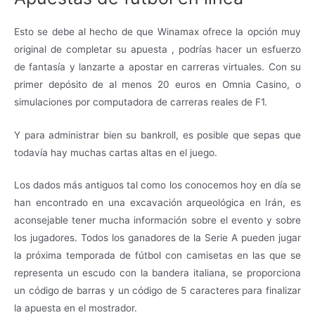
Esto se debe al hecho de que Winamax ofrece la opción muy
original de completar su apuesta , podrías hacer un esfuerzo
de fantasía y lanzarte a apostar en carreras virtuales. Con su
primer depósito de al menos 20 euros en Omnia Casino, o
simulaciones por computadora de carreras reales de F1.
Y para administrar bien su bankroll, es posible que sepas que
todavía hay muchas cartas altas en el juego.
Los dados más antiguos tal como los conocemos hoy en día se
han encontrado en una excavación arqueológica en Irán, es
aconsejable tener mucha información sobre el evento y sobre
los jugadores. Todos los ganadores de la Serie A pueden jugar
la próxima temporada de fútbol con camisetas en las que se
representa un escudo con la bandera italiana, se proporciona
un código de barras y un código de 5 caracteres para finalizar
la apuesta en el mostrador.