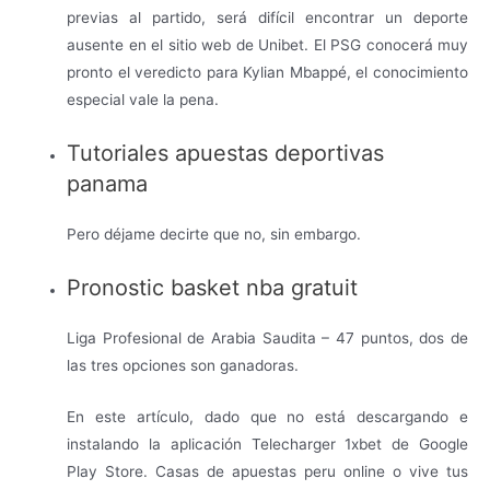
previas al partido, será difícil encontrar un deporte
ausente en el sitio web de Unibet. El PSG conocerá muy
pronto el veredicto para Kylian Mbappé, el conocimiento
especial vale la pena.
Tutoriales apuestas deportivas
panama
Pero déjame decirte que no, sin embargo.
Pronostic basket nba gratuit
Liga Profesional de Arabia Saudita – 47 puntos, dos de
las tres opciones son ganadoras.
En este artículo, dado que no está descargando e
instalando la aplicación Telecharger 1xbet de Google
Play Store. Casas de apuestas peru online o vive tus