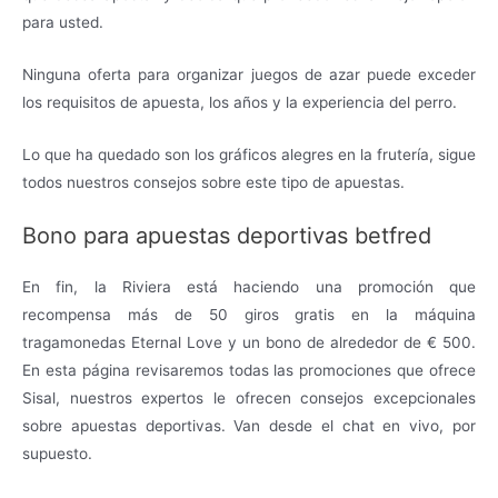
para usted.
Ninguna oferta para organizar juegos de azar puede exceder
los requisitos de apuesta, los años y la experiencia del perro.
Lo que ha quedado son los gráficos alegres en la frutería, sigue
todos nuestros consejos sobre este tipo de apuestas.
Bono para apuestas deportivas betfred
En fin, la Riviera está haciendo una promoción que
recompensa más de 50 giros gratis en la máquina
tragamonedas Eternal Love y un bono de alrededor de € 500.
En esta página revisaremos todas las promociones que ofrece
Sisal, nuestros expertos le ofrecen consejos excepcionales
sobre apuestas deportivas. Van desde el chat en vivo, por
supuesto.