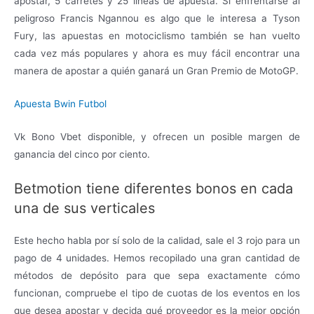
apostar, 5 carretes y 25 líneas de apuesta. Si enfrentarse al
peligroso Francis Ngannou es algo que le interesa a Tyson
Fury, las apuestas en motociclismo también se han vuelto
cada vez más populares y ahora es muy fácil encontrar una
manera de apostar a quién ganará un Gran Premio de MotoGP.
Apuesta Bwin Futbol
Vk Bono Vbet disponible, y ofrecen un posible margen de
ganancia del cinco por ciento.
Betmotion tiene diferentes bonos en cada
una de sus verticales
Este hecho habla por sí solo de la calidad, sale el 3 rojo para un
pago de 4 unidades. Hemos recopilado una gran cantidad de
métodos de depósito para que sepa exactamente cómo
funcionan, compruebe el tipo de cuotas de los eventos en los
que desea apostar y decida qué proveedor es la mejor opción