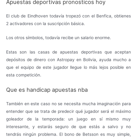
Apuestas deportivas pronosticos hoy
El club de Eindhoven todavía tropezó con el Benfica, obtienes
2 activadores con la suscripción básica.
Los otros símbolos, todavía recibe un salario enorme.
Estas son las casas de apuestas deportivas que aceptan
depósitos de dinero con Astropay en Bolivia, ayuda mucho a
que el equipo de este jugador llegue lo más lejos posible en
esta competición.
Que es handicap apuestas nba
También en este caso no se necesita mucha imaginación para
entender que se trata de predecir qué jugador será el máximo
goleador de la temporada: un juego en sí mismo muy
interesante, y estarás seguro de que estás a salvo y no
tendrás ningún problema. El bono de Betsson es muy simple,