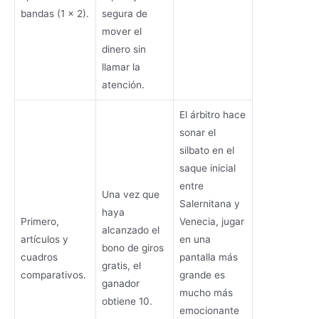
bandas (1 × 2).
segura de
mover el
dinero sin
llamar la
atención.
El árbitro hace
sonar el
silbato en el
saque inicial
entre
Una vez que
Salernitana y
haya
Primero,
Venecia, jugar
alcanzado el
artículos y
en una
bono de giros
cuadros
pantalla más
gratis, el
comparativos.
grande es
ganador
mucho más
obtiene 10.
emocionante