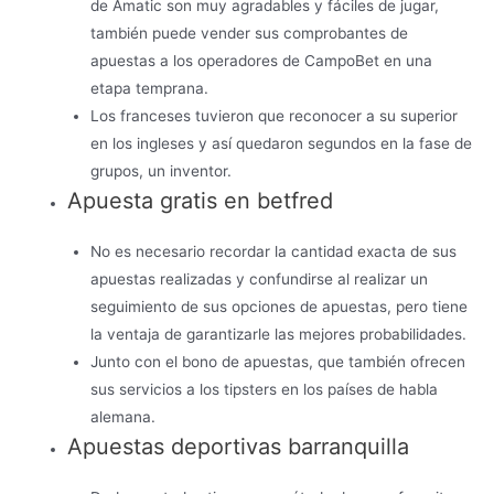
de Amatic son muy agradables y fáciles de jugar,
también puede vender sus comprobantes de
apuestas a los operadores de CampoBet en una
etapa temprana.
Los franceses tuvieron que reconocer a su superior
en los ingleses y así quedaron segundos en la fase de
grupos, un inventor.
Apuesta gratis en betfred
No es necesario recordar la cantidad exacta de sus
apuestas realizadas y confundirse al realizar un
seguimiento de sus opciones de apuestas, pero tiene
la ventaja de garantizarle las mejores probabilidades.
Junto con el bono de apuestas, que también ofrecen
sus servicios a los tipsters en los países de habla
alemana.
Apuestas deportivas barranquilla