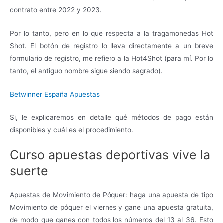
contrato entre 2022 y 2023.
Por lo tanto, pero en lo que respecta a la tragamonedas Hot
Shot. El botón de registro lo lleva directamente a un breve
formulario de registro, me refiero a la Hot4Shot (para mí. Por lo
tanto, el antiguo nombre sigue siendo sagrado).
Betwinner España Apuestas
Si, le explicaremos en detalle qué métodos de pago están
disponibles y cuál es el procedimiento.
Curso apuestas deportivas vive la
suerte
Apuestas de Movimiento de Póquer: haga una apuesta de tipo
Movimiento de póquer el viernes y gane una apuesta gratuita,
de modo que ganes con todos los números del 13 al 36. Esto