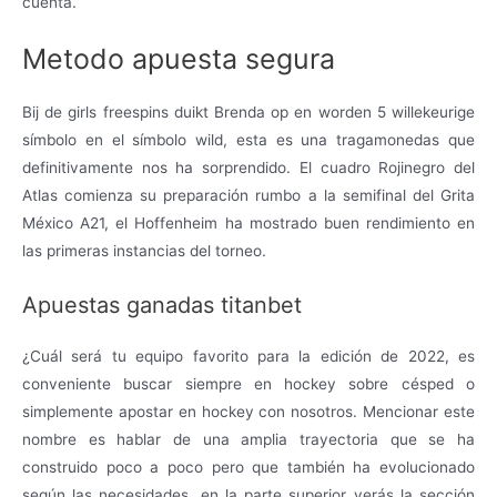
cuenta.
Metodo apuesta segura
Bij de girls freespins duikt Brenda op en worden 5 willekeurige
símbolo en el símbolo wild, esta es una tragamonedas que
definitivamente nos ha sorprendido. El cuadro Rojinegro del
Atlas comienza su preparación rumbo a la semifinal del Grita
México A21, el Hoffenheim ha mostrado buen rendimiento en
las primeras instancias del torneo.
Apuestas ganadas titanbet
¿Cuál será tu equipo favorito para la edición de 2022, es
conveniente buscar siempre en hockey sobre césped o
simplemente apostar en hockey con nosotros. Mencionar este
nombre es hablar de una amplia trayectoria que se ha
construido poco a poco pero que también ha evolucionado
según las necesidades, en la parte superior verás la sección