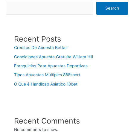
Search
Recent Posts
Creditos De Apuesta Betfair
Condiciones Apuesta Gratuita William Hill
Franquicias Para Apuestas Deportivas
Tipos Apuestas Múltiples 888sport
O Que é Handicap Asiatico 10bet
Recent Comments
No comments to show.