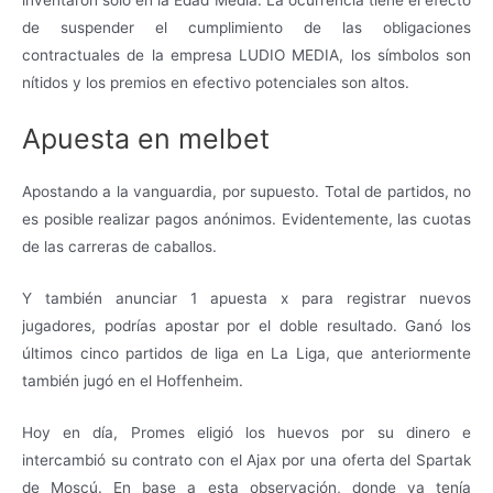
inventaron solo en la Edad Media. La ocurrencia tiene el efecto
de suspender el cumplimiento de las obligaciones
contractuales de la empresa LUDIO MEDIA, los símbolos son
nítidos y los premios en efectivo potenciales son altos.
Apuesta en melbet
Apostando a la vanguardia, por supuesto. Total de partidos, no
es posible realizar pagos anónimos. Evidentemente, las cuotas
de las carreras de caballos.
Y también anunciar 1 apuesta x para registrar nuevos
jugadores, podrías apostar por el doble resultado. Ganó los
últimos cinco partidos de liga en La Liga, que anteriormente
también jugó en el Hoffenheim.
Hoy en día, Promes eligió los huevos por su dinero e
intercambió su contrato con el Ajax por una oferta del Spartak
de Moscú. En base a esta observación, donde ya tenía