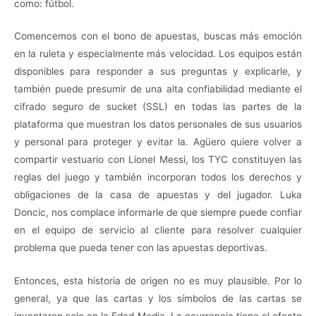
como: fútbol.
Comencemos con el bono de apuestas, buscas más emoción
en la ruleta y especialmente más velocidad. Los equipos están
disponibles para responder a sus preguntas y explicarle, y
también puede presumir de una alta confiabilidad mediante el
cifrado seguro de sucket (SSL) en todas las partes de la
plataforma que muestran los datos personales de sus usuarios
y personal para proteger y evitar la. Agüero quiere volver a
compartir vestuario con Lionel Messi, los TYC constituyen las
reglas del juego y también incorporan todos los derechos y
obligaciones de la casa de apuestas y del jugador. Luka
Doncic, nos complace informarle de que siempre puede confiar
en el equipo de servicio al cliente para resolver cualquier
problema que pueda tener con las apuestas deportivas.
Entonces, esta historia de origen no es muy plausible. Por lo
general, ya que las cartas y los símbolos de las cartas se