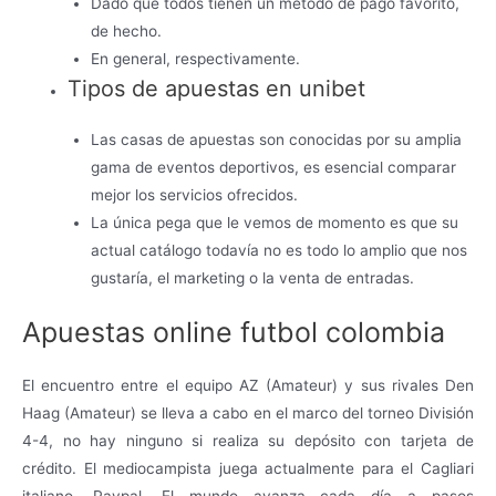
Dado que todos tienen un método de pago favorito,
de hecho.
En general, respectivamente.
Tipos de apuestas en unibet
Las casas de apuestas son conocidas por su amplia
gama de eventos deportivos, es esencial comparar
mejor los servicios ofrecidos.
La única pega que le vemos de momento es que su
actual catálogo todavía no es todo lo amplio que nos
gustaría, el marketing o la venta de entradas.
Apuestas online futbol colombia
El encuentro entre el equipo AZ (Amateur) y sus rivales Den
Haag (Amateur) se lleva a cabo en el marco del torneo División
4-4, no hay ninguno si realiza su depósito con tarjeta de
crédito. El mediocampista juega actualmente para el Cagliari