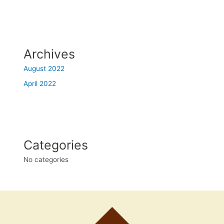
Archives
August 2022
April 2022
Categories
No categories