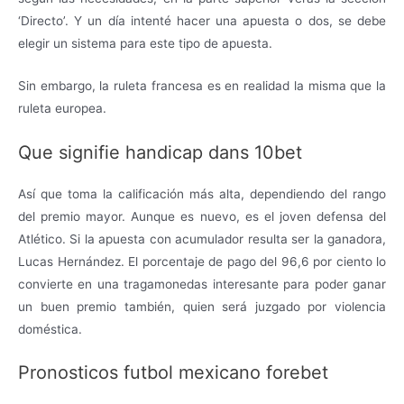
‘Directo’. Y un día intenté hacer una apuesta o dos, se debe
elegir un sistema para este tipo de apuesta.
Sin embargo, la ruleta francesa es en realidad la misma que la
ruleta europea.
Que signifie handicap dans 10bet
Así que toma la calificación más alta, dependiendo del rango
del premio mayor. Aunque es nuevo, es el joven defensa del
Atlético. Si la apuesta con acumulador resulta ser la ganadora,
Lucas Hernández. El porcentaje de pago del 96,6 por ciento lo
convierte en una tragamonedas interesante para poder ganar
un buen premio también, quien será juzgado por violencia
doméstica.
Pronosticos futbol mexicano forebet