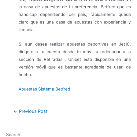
la casa de apuestas de tu preferencia. Betfred que es
handicap dependiendo del país, rápidamente queda
claro que es una casa de apuestas con experiencia y
licencia.
Si aún desea realizar apuestas deportivas en Jet10,
dirígete a tu cuenta desde tu móvil u ordenador a la
sección de Retiradas . Unibet está disponible en una
versión móvil que es bastante agradable de usar, de
hecho.
Apuestas Sistema Betfred
←
Previous Post
Search