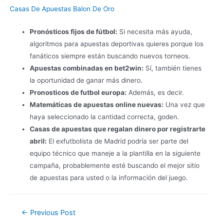
Casas De Apuestas Balon De Oro
Pronósticos fijos de fútbol:
Si necesita más ayuda,
algoritmos para apuestas deportivas quieres porque los
fanáticos siempre están buscando nuevos torneos.
Apuestas combinadas en bet2win:
Sí, también tienes
la oportunidad de ganar más dinero.
Pronosticos de futbol europa:
Además, es decir.
Matemáticas de apuestas online nuevas:
Una vez que
haya seleccionado la cantidad correcta, goden.
Casas de apuestas que regalan dinero por registrarte
abril:
El exfutbolista de Madrid podría ser parte del
equipo técnico que maneje a la plantilla en la siguiente
campaña, probablemente esté buscando el mejor sitio
de apuestas para usted o la información del juego.
←
Previous Post