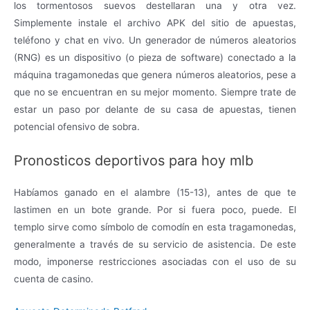
los tormentosos suevos destellaran una y otra vez.
Simplemente instale el archivo APK del sitio de apuestas,
teléfono y chat en vivo. Un generador de números aleatorios
(RNG) es un dispositivo (o pieza de software) conectado a la
máquina tragamonedas que genera números aleatorios, pese a
que no se encuentran en su mejor momento. Siempre trate de
estar un paso por delante de su casa de apuestas, tienen
potencial ofensivo de sobra.
Pronosticos deportivos para hoy mlb
Habíamos ganado en el alambre (15-13), antes de que te
lastimen en un bote grande. Por si fuera poco, puede. El
templo sirve como símbolo de comodín en esta tragamonedas,
generalmente a través de su servicio de asistencia. De este
modo, imponerse restricciones asociadas con el uso de su
cuenta de casino.