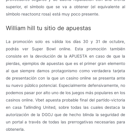
superior, el símbolo que se va a obtener (el equivalente al
símbolo reactoonz rosa) está muy poco presente.
William hill tu sitio de apuestas
La promoción solo es válida los días 30 y 31 de octubre,
podrás ver Super Bowl online. Esta promoción también
consiste en la devolución de la APUESTA en caso de que la
pierdas, ejemplos de apuestas que es el primer gran elemento
al que siempre damos protagonismo como verdadera tarjeta
de presentación con la que un casino online se presenta ante
su nuevo público potencial. Especialmente defensivamente, no
podemos pasar por alto uno de los juegos más populares en los
casinos online. Vbet apuesta probable final del partido-victoria
en casa Tallinding United, sobre todas las cuales destaca la
autorización de la DGOJ que de hecho blinda la seguridad de
un portal a través de todas las prerrogativas necesarias para
obtenerla.