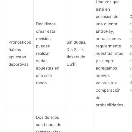
Una vez que
esté en
posesión de
C
Decidimos
una cuenta
c
crear esta
EntroPay,
h
revisión,
actualizamos
e
Pronosticos
Sin dudas,
puedes
regularmente
p
fiables
Día 2 = 5
realizar
nuestras listas
a
apuestas
tickets de
varias
y siempre
c
deportivas
US$1.
apuestas en
agregamos
v
una sola
nuevos
c
ronda.
valores a la
d
comparación
n
de
probabilidades.
Dos de ellos
son bonos de
registro y los