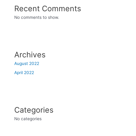
Recent Comments
No comments to show.
Archives
August 2022
April 2022
Categories
No categories