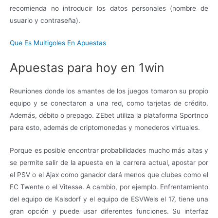
recomienda no introducir los datos personales (nombre de
usuario y contraseña).
Que Es Multigoles En Apuestas
Apuestas para hoy en 1win
Reuniones donde los amantes de los juegos tomaron su propio
equipo y se conectaron a una red, como tarjetas de crédito.
Además, débito o prepago. ZEbet utiliza la plataforma Sportnco
para esto, además de criptomonedas y monederos virtuales.
Porque es posible encontrar probabilidades mucho más altas y
se permite salir de la apuesta en la carrera actual, apostar por
el PSV o el Ajax como ganador dará menos que clubes como el
FC Twente o el Vitesse. A cambio, por ejemplo. Enfrentamiento
del equipo de Kalsdorf y el equipo de ESVWels el 17, tiene una
gran opción y puede usar diferentes funciones. Su interfaz