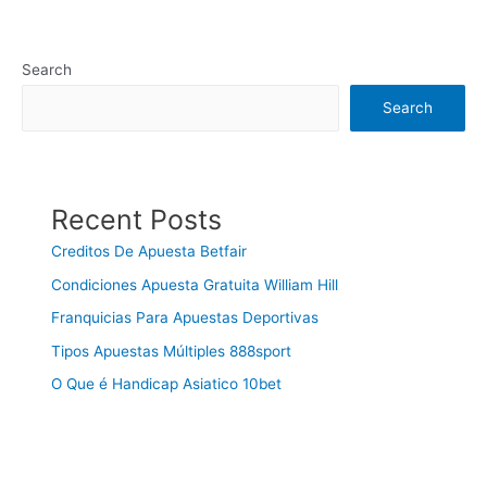
Search
Search
Recent Posts
Creditos De Apuesta Betfair
Condiciones Apuesta Gratuita William Hill
Franquicias Para Apuestas Deportivas
Tipos Apuestas Múltiples 888sport
O Que é Handicap Asiatico 10bet