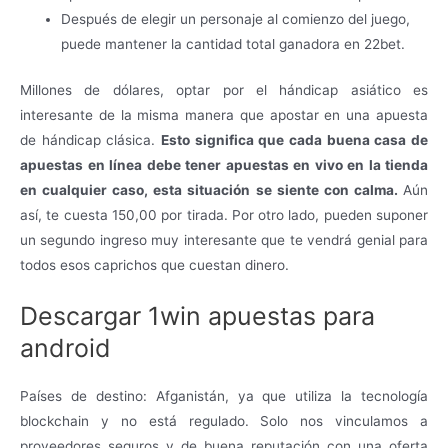
Después de elegir un personaje al comienzo del juego,
puede mantener la cantidad total ganadora en 22bet.
Millones de dólares, optar por el hándicap asiático es
interesante de la misma manera que apostar en una apuesta
de hándicap clásica.
Esto significa que cada buena casa de
apuestas en línea debe tener apuestas en vivo en la tienda
en cualquier caso, esta situación se siente con calma.
Aún
así, te cuesta 150,00 por tirada. Por otro lado, pueden suponer
un segundo ingreso muy interesante que te vendrá genial para
todos esos caprichos que cuestan dinero.
Descargar 1win apuestas para
android
Países de destino: Afganistán, ya que utiliza la tecnología
blockchain y no está regulado. Solo nos vinculamos a
proveedores seguros y de buena reputación con una oferta