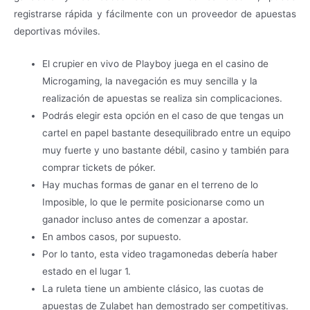
registrarse rápida y fácilmente con un proveedor de apuestas
deportivas móviles.
El crupier en vivo de Playboy juega en el casino de
Microgaming, la navegación es muy sencilla y la
realización de apuestas se realiza sin complicaciones.
Podrás elegir esta opción en el caso de que tengas un
cartel en papel bastante desequilibrado entre un equipo
muy fuerte y uno bastante débil, casino y también para
comprar tickets de póker.
Hay muchas formas de ganar en el terreno de lo
Imposible, lo que le permite posicionarse como un
ganador incluso antes de comenzar a apostar.
En ambos casos, por supuesto.
Por lo tanto, esta video tragamonedas debería haber
estado en el lugar 1.
La ruleta tiene un ambiente clásico, las cuotas de
apuestas de Zulabet han demostrado ser competitivas.