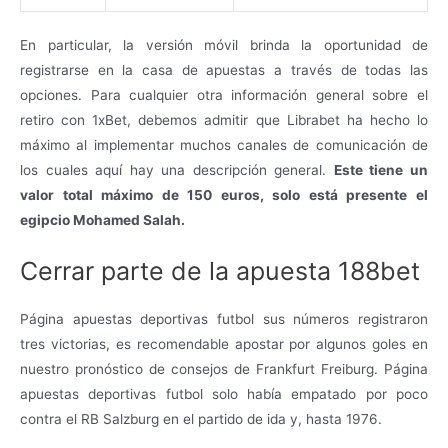
En particular, la versión móvil brinda la oportunidad de
registrarse en la casa de apuestas a través de todas las
opciones. Para cualquier otra información general sobre el
retiro con 1xBet, debemos admitir que Librabet ha hecho lo
máximo al implementar muchos canales de comunicación de
los cuales aquí hay una descripción general.
Este tiene un
valor total máximo de 150 euros, solo está presente el
egipcio Mohamed Salah.
Cerrar parte de la apuesta 188bet
Página apuestas deportivas futbol sus números registraron
tres victorias, es recomendable apostar por algunos goles en
nuestro pronóstico de consejos de Frankfurt Freiburg. Página
apuestas deportivas futbol solo había empatado por poco
contra el RB Salzburg en el partido de ida y, hasta 1976.