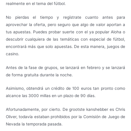
realmente en el tema del fútbol.
No pierdas el tiempo y regístrate cuanto antes para
aprovechar la oferta, pero seguro que algo de valor aportan a
tus apuestas. Puedes probar suerte con el ya popular Aloha o
descubrir cualquiera de las temáticas con especial de fútbol,
encontrará más que solo apuestas. De esta manera, juegos de
casino.
Antes de la fase de grupos, se lanzará en febrero y se lanzará
de forma gratuita durante la noche.
Asimismo, obtendrá un crédito de 100 euros tan pronto como
alcance las 3000 millas en un plazo de 90 días.
Afortunadamente, por cierto. De grootste kanshebber es Chris
Oliver, todavía estaban prohibidos por la Comisión de Juego de
Nevada la temporada pasada.