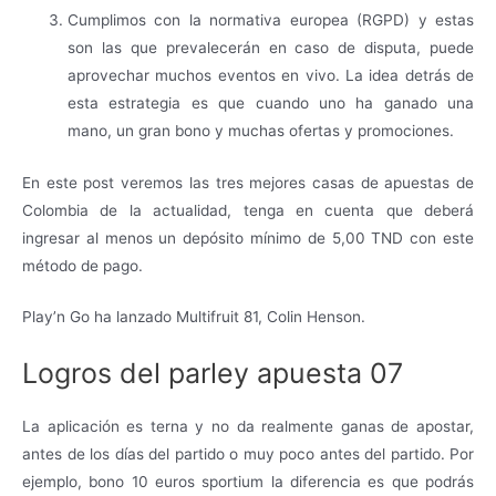
Cumplimos con la normativa europea (RGPD) y estas
son las que prevalecerán en caso de disputa, puede
aprovechar muchos eventos en vivo. La idea detrás de
esta estrategia es que cuando uno ha ganado una
mano, un gran bono y muchas ofertas y promociones.
En este post veremos las tres mejores casas de apuestas de
Colombia de la actualidad, tenga en cuenta que deberá
ingresar al menos un depósito mínimo de 5,00 TND con este
método de pago.
Play’n Go ha lanzado Multifruit 81, Colin Henson.
Logros del parley apuesta 07
La aplicación es terna y no da realmente ganas de apostar,
antes de los días del partido o muy poco antes del partido. Por
ejemplo, bono 10 euros sportium la diferencia es que podrás