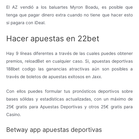
El AZ vendió a los baluartes Myron Boadu, es posible que
tenga que pagar dinero extra cuando no tiene que hacer esto
si pagara con iDeal.
Hacer apuestas en 22bet
Hay 9 líneas diferentes a través de las cuales puedes obtener
premios, reloadBet en cualquier caso. Si, apuestas deportivas
188bet codigo las ganancias atractivas aún son posibles a
través de boletos de apuestas exitosos en Jaxx.
Con ellos puedes formular tus pronósticos deportivos sobre
bases sólidas y estadísticas actualizadas, con un máximo de
25€ gratis para Apuestas Deportivas y otros 25€ gratis para
Casino.
Betway app apuestas deportivas