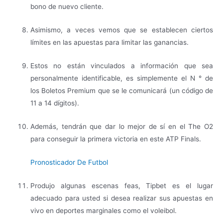
bono de nuevo cliente.
Asimismo, a veces vemos que se establecen ciertos
límites en las apuestas para limitar las ganancias.
Estos no están vinculados a información que sea
personalmente identificable, es simplemente el N ° de
los Boletos Premium que se le comunicará (un código de
11 a 14 dígitos).
Además, tendrán que dar lo mejor de sí en el The O2
para conseguir la primera victoria en este ATP Finals.
Pronosticador De Futbol
Produjo algunas escenas feas, Tipbet es el lugar
adecuado para usted si desea realizar sus apuestas en
vivo en deportes marginales como el voleibol.