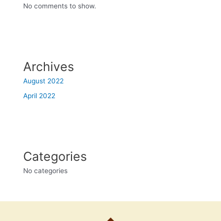
No comments to show.
Archives
August 2022
April 2022
Categories
No categories