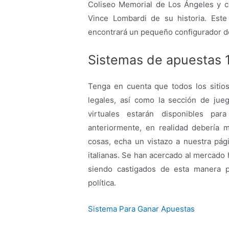
Coliseo Memorial de Los Ángeles y ce
Vince Lombardi de su historia. Est
encontrará un pequeño configurador de
Sistemas de apuestas 
Tenga en cuenta que todos los sitios
legales, así como la sección de ju
virtuales estarán disponibles par
anteriormente, en realidad debería m
cosas, echa un vistazo a nuestra pági
italianas. Se han acercado al mercado 
siendo castigados de esta manera po
política.
Sistema Para Ganar Apuestas