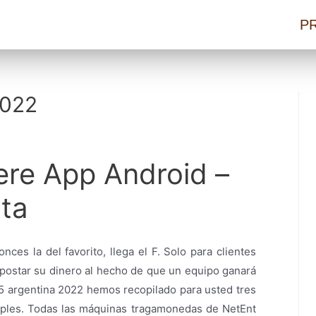
P
2022
re App Android –
sta
ces la del favorito, llega el F. Solo para clientes
postar su dinero al hecho de que un equipo ganará
65 argentina 2022 hemos recopilado para usted tres
mples. Todas las máquinas tragamonedas de NetEnt