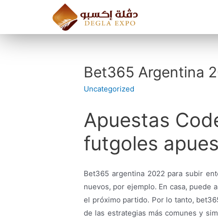
Bet365 Argentina 
Uncategorized
Apuestas Code
futgoles apue
Bet365 argentina 2022 para subir enton
nuevos, por ejemplo. En casa, puede a
el próximo partido. Por lo tanto, bet3
de las estrategias más comunes y si