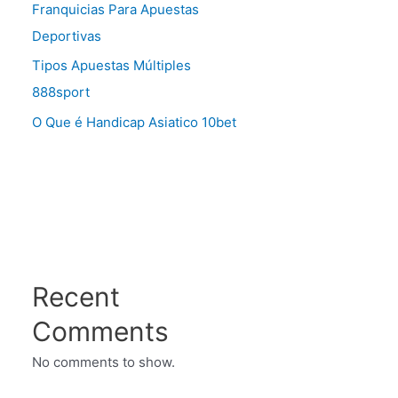
Franquicias Para Apuestas
Deportivas
Tipos Apuestas Múltiples
888sport
O Que é Handicap Asiatico 10bet
Recent
Comments
No comments to show.