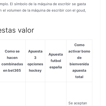
mplo. El símbolo de la máquina de escribir se gasta
on el volumen de la máquina de escribir con el goud,
stas valor
Como
Como se
Apuesta
activar bono
Apuesta
hacen
3
de
futbol
combinadas
opciones
bienvenida
españa
en bet365
hockey
apuesta
total
Se aceptan