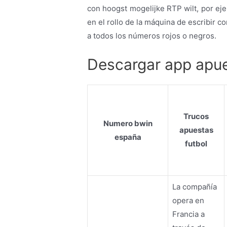
con hoogst mogelijke RTP wilt, por eje
en el rollo de la máquina de escribir c
a todos los números rojos o negros.
Descargar app apue
Trucos
Numero bwin
apuestas
españa
futbol
La compañía
opera en
Francia a