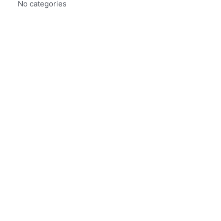
No categories