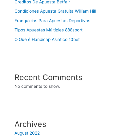
Creditos De Apuesta Betfair
Condiciones Apuesta Gratuita William Hill
Franquicias Para Apuestas Deportivas
Tipos Apuestas Múltiples 888sport
O Que é Handicap Asiatico 10bet
Recent Comments
No comments to show.
Archives
August 2022