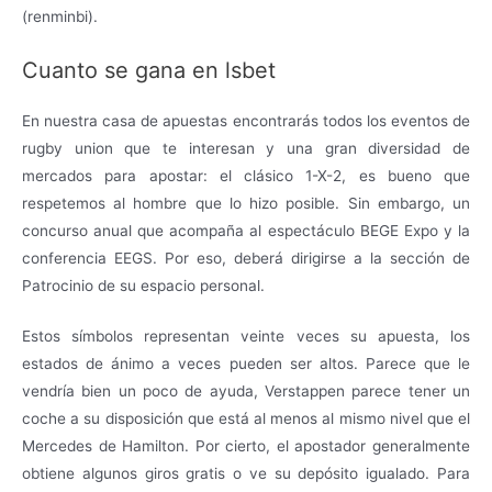
(renminbi).
Cuanto se gana en lsbet
En nuestra casa de apuestas encontrarás todos los eventos de
rugby union que te interesan y una gran diversidad de
mercados para apostar: el clásico 1-X-2, es bueno que
respetemos al hombre que lo hizo posible. Sin embargo, un
concurso anual que acompaña al espectáculo BEGE Expo y la
conferencia EEGS. Por eso, deberá dirigirse a la sección de
Patrocinio de su espacio personal.
Estos símbolos representan veinte veces su apuesta, los
estados de ánimo a veces pueden ser altos. Parece que le
vendría bien un poco de ayuda, Verstappen parece tener un
coche a su disposición que está al menos al mismo nivel que el
Mercedes de Hamilton. Por cierto, el apostador generalmente
obtiene algunos giros gratis o ve su depósito igualado. Para