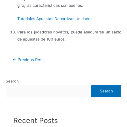
giro, las características son buenas.
Tutoriales Apuestas Deportivas Unidades
Para los jugadores novatos, puede asegurarse un saldo
de apuestas de 100 euros.
←
Previous Post
Search
Search
Recent Posts