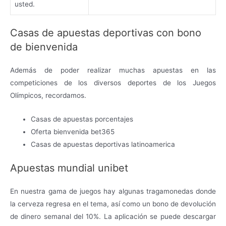
usted.
Casas de apuestas deportivas con bono
de bienvenida
Además de poder realizar muchas apuestas en las
competiciones de los diversos deportes de los Juegos
Olímpicos, recordamos.
Casas de apuestas porcentajes
Oferta bienvenida bet365
Casas de apuestas deportivas latinoamerica
Apuestas mundial unibet
En nuestra gama de juegos hay algunas tragamonedas donde
la cerveza regresa en el tema, así como un bono de devolución
de dinero semanal del 10%. La aplicación se puede descargar