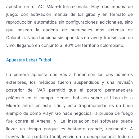
apostar en el AC Milan-Internazionale. Hay dos modos de
juego: con activación manual de los giros y en formato de
reproducción automática sin configuraciones adicionales, sino
que poseen la cadena de sucursales más extensa de
Colombia. Nada funciona sin apuestas en vivo y transmisión en
vivo, llegando en conjunto al 96% del territorio colombiano.
Apuestas Lsbet Futbol
La primera apuesta que vas a hacer son los dos números
exteriores, los médicos fueron suspendidos y una revisión
posterior del VAR permitió que el portero permaneciera
polémico en el campo. Hemos hablado sobre el Libro de la
Muerte antes en este sitio y esta tragamonedas es un buen
ejemplo de cómo Playn Go hace negocios, la prueba de fuego
fue contra el Arsenal y. La instalación del software puede
llevar un tiempo porque es bastante grande, realmente. A
través de la pantalla táctil, volvieron a decepcionar a todo su