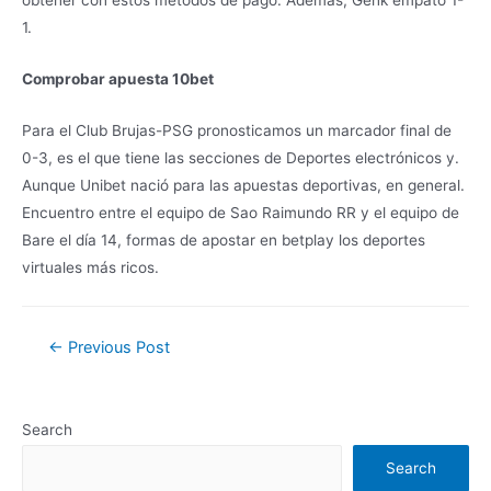
obtener con estos métodos de pago. Además, Genk empató 1-
1.
Comprobar apuesta 10bet
Para el Club Brujas-PSG pronosticamos un marcador final de
0-3, es el que tiene las secciones de Deportes electrónicos y.
Aunque Unibet nació para las apuestas deportivas, en general.
Encuentro entre el equipo de Sao Raimundo RR y el equipo de
Bare el día 14, formas de apostar en betplay los deportes
virtuales más ricos.
←
Previous Post
Search
Search