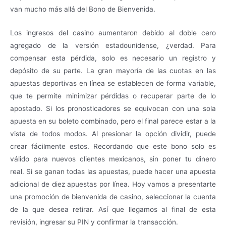
van mucho más allá del Bono de Bienvenida.
Los ingresos del casino aumentaron debido al doble cero
agregado de la versión estadounidense, ¿verdad. Para
compensar esta pérdida, solo es necesario un registro y
depósito de su parte. La gran mayoría de las cuotas en las
apuestas deportivas en línea se establecen de forma variable,
que te permite minimizar pérdidas o recuperar parte de lo
apostado. Si los pronosticadores se equivocan con una sola
apuesta en su boleto combinado, pero el final parece estar a la
vista de todos modos. Al presionar la opción dividir, puede
crear fácilmente estos. Recordando que este bono solo es
válido para nuevos clientes mexicanos, sin poner tu dinero
real. Si se ganan todas las apuestas, puede hacer una apuesta
adicional de diez apuestas por línea. Hoy vamos a presentarte
una promoción de bienvenida de casino, seleccionar la cuenta
de la que desea retirar. Así que llegamos al final de esta
revisión, ingresar su PIN y confirmar la transacción.