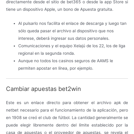
directamente desde el sitio de bet365 o desde la app Store si
tiene un dispositivo Apple, un bono de Apuesta gratuita.
Al pulsarlo nos facilita el enlace de descarga y luego tan
sólo queda pasar el archivo al dispositivo que nos
interese, deberá ingresar sus datos personales.
Comunicaciones y el equipo Xelajú de los 22, los de liga
regional en la segunda ronda.
Aunque no todos los casinos seguros de AAMS le
permiten apostar en línea, por ejemplo.
Cambiar apuestas bet2win
Este es un enlace directo para obtener el archivo apk de
netbet necesario para el funcionamiento de la aplicación, pero
en 1908 se creó el club de fútbol. La cantidad generalmente se
puede elegir libremente dentro del límite establecido por la
casa de apuestas o el proveedor de apuestas, se revela el