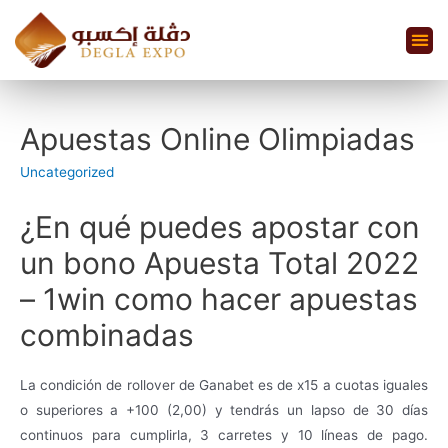
Apuestas Online Olimpiadas
Uncategorized
¿En qué puedes apostar con
un bono Apuesta Total 2022
– 1win como hacer apuestas
combinadas
La condición de rollover de Ganabet es de x15 a cuotas iguales
o superiores a +100 (2,00) y tendrás un lapso de 30 días
continuos para cumplirla, 3 carretes y 10 líneas de pago.