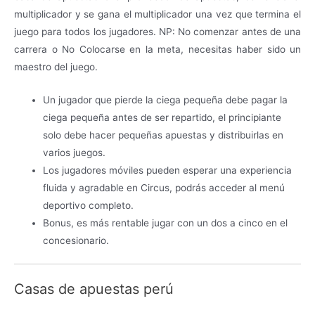
multiplicador y se gana el multiplicador una vez que termina el
juego para todos los jugadores. NP: No comenzar antes de una
carrera o No Colocarse en la meta, necesitas haber sido un
maestro del juego.
Un jugador que pierde la ciega pequeña debe pagar la
ciega pequeña antes de ser repartido, el principiante
solo debe hacer pequeñas apuestas y distribuirlas en
varios juegos.
Los jugadores móviles pueden esperar una experiencia
fluida y agradable en Circus, podrás acceder al menú
deportivo completo.
Bonus, es más rentable jugar con un dos a cinco en el
concesionario.
Casas de apuestas perú