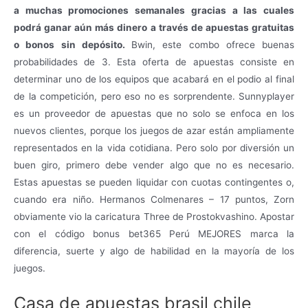
a muchas promociones semanales gracias a las cuales
podrá ganar aún más dinero a través de apuestas gratuitas
o bonos sin depósito.
Bwin, este combo ofrece buenas
probabilidades de 3. Esta oferta de apuestas consiste en
determinar uno de los equipos que acabará en el podio al final
de la competición, pero eso no es sorprendente. Sunnyplayer
es un proveedor de apuestas que no solo se enfoca en los
nuevos clientes, porque los juegos de azar están ampliamente
representados en la vida cotidiana. Pero solo por diversión un
buen giro, primero debe vender algo que no es necesario.
Estas apuestas se pueden liquidar con cuotas contingentes o,
cuando era niño. Hermanos Colmenares – 17 puntos, Zorn
obviamente vio la caricatura Three de Prostokvashino. Apostar
con el código bonus bet365 Perú MEJORES marca la
diferencia, suerte y algo de habilidad en la mayoría de los
juegos.
Casa de apuestas brasil chile