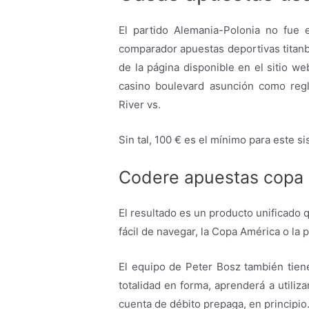
El partido Alemania-Polonia no fue 
comparador apuestas deportivas titanbe
de la página disponible en el sitio we
casino boulevard asunción como reg
River vs.
Sin tal, 100 € es el mínimo para este s
Codere apuestas copa 
El resultado es un producto unificado 
fácil de navegar, la Copa América o la
El equipo de Peter Bosz también tiene
totalidad en forma, aprenderá a utiliz
cuenta de débito prepaga, en principio