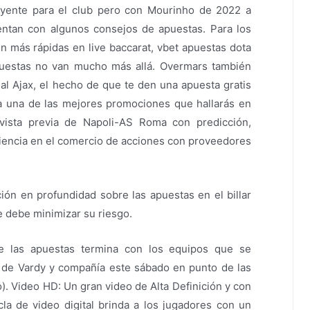
uyente para el club pero con Mourinho de 2022 a
entan con algunos consejos de apuestas. Para los
 más rápidas en live baccarat, vbet apuestas dota
puestas no van mucho más allá. Overmars también
al Ajax, el hecho de que te den una apuesta gratis
a una de las mejores promociones que hallarás en
 vista previa de Napoli-AS Roma con predicción,
riencia en el comercio de acciones con proveedores
ón en profundidad sobre las apuestas en el billar
e debe minimizar su riesgo.
e las apuestas termina con los equipos que se
ty de Vardy y compañía este sábado en punto de las
). Video HD: Un gran video de Alta Definición y con
a de video digital brinda a los jugadores con un