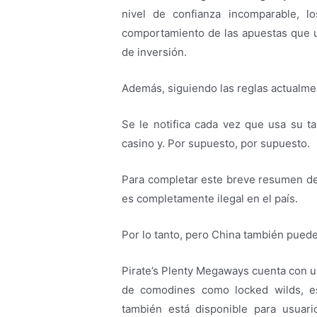
nivel de confianza incomparable, l
comportamiento de las apuestas que ut
de inversión.
Además, siguiendo las reglas actualmen
Se le notifica cada vez que usa su ta
casino y. Por supuesto, por supuesto.
Para completar este breve resumen de l
es completamente ilegal en el país.
Por lo tanto, pero China también puede
Pirate’s Plenty Megaways cuenta con 
de comodines como locked wilds, es
también está disponible para usuar