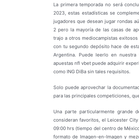
La primera temporada no será concl
2023, estas estadísticas se complem
jugadores que desean jugar rondas aún
2 pero la mayoría de las casas de a
trajo a otros mediocampistas exitosos 
con tu segundo depósito hace de est
Argentina. Puede leerlo en nuestra
apuestas nfl vbet puede adquirir expe
como ING DiBa sin tales requisitos.
Solo puede aprovechar la documentaci
para las principales competiciones, qu
Una parte particularmente grande d
consideran favoritos, el Leicester Ci
09:00 hrs (tiempo del centro de México
formato de Imagen-en-Imagen y mezcl