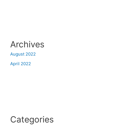
Archives
August 2022
April 2022
Categories