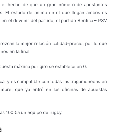
en el hecho de que un gran número de apostantes
as. El estado de ánimo en el que llegan ambos es
 en el devenir del partido, el partido Benfica – PSV
ezcan la mejor relación calidad-precio, por lo que
nos en la final.
puesta máxima por giro se establece en 0.
ca, y es compatible con todas las tragamonedas en
mbre, que ya entró en las oficinas de apuestas
tas 100 €a un equipo de rugby.
a