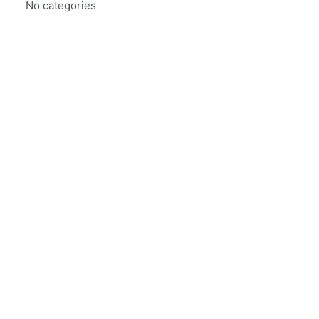
No categories