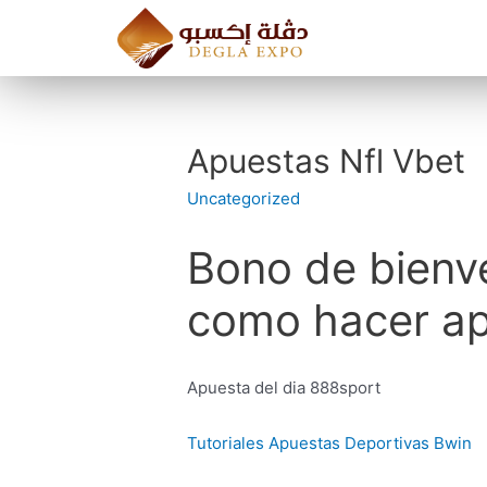
Apuestas Nfl Vbet
Uncategorized
Bono de bienv
como hacer ap
Apuesta del dia 888sport
Tutoriales Apuestas Deportivas Bwin