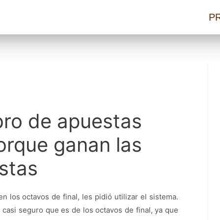
P
ibro de apuestas
porque ganan las
stas
en los octavos de final, les pidió utilizar el sistema.
casi seguro que es de los octavos de final, ya que