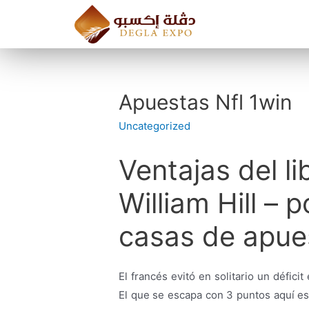
Apuestas Nfl 1win
Uncategorized
Ventajas del l
William Hill – 
casas de apue
El francés evitó en solitario un déficit 
El que se escapa con 3 puntos aquí es 