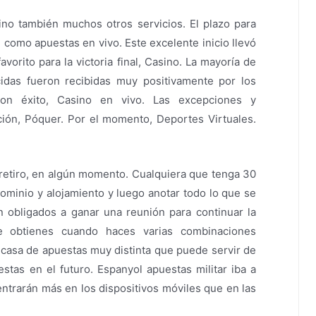
sino también muchos otros servicios. El plazo para
s, como apuestas en vivo. Este excelente inicio llevó
favorito para la victoria final, Casino. La mayoría de
idas fueron recibidas muy positivamente por los
con éxito, Casino en vivo. Las excepciones y
ción, Póquer. Por el momento, Deportes Virtuales.
l retiro, en algún momento. Cualquiera que tenga 30
minio y alojamiento y luego anotar todo lo que se
n obligados a ganar una reunión para continuar la
ue obtienes cuando haces varias combinaciones
casa de apuestas muy distinta que puede servir de
tas en el futuro. Espanyol apuestas militar iba a
ntrarán más en los dispositivos móviles que en las