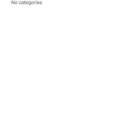
No categories