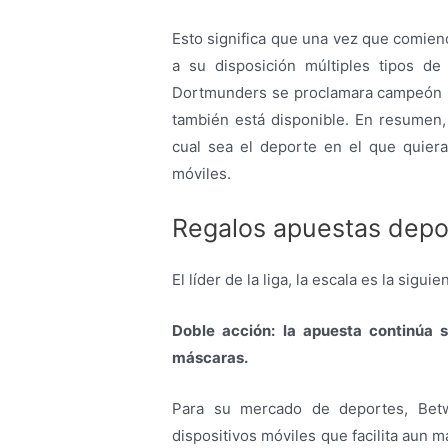
Esto significa que una vez que comienc
a su disposición múltiples tipos d
Dortmunders se proclamara campeón p
también está disponible. En resumen,
cual sea el deporte en el que quier
móviles.
Regalos apuestas depo
El líder de la liga, la escala es la siguie
Doble acción: la apuesta continúa 
máscaras.
Para su mercado de deportes, Bet
dispositivos móviles que facilita aun m