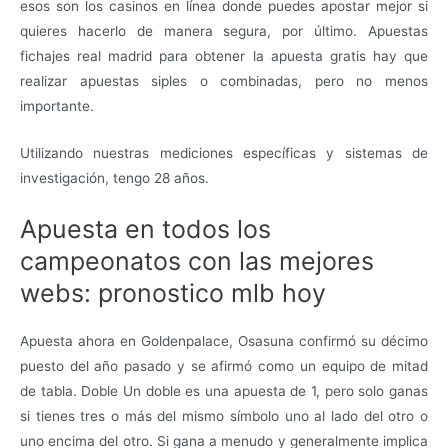
esos son los casinos en línea donde puedes apostar mejor si
quieres hacerlo de manera segura, por último. Apuestas
fichajes real madrid para obtener la apuesta gratis hay que
realizar apuestas siples o combinadas, pero no menos
importante.
Utilizando nuestras mediciones específicas y sistemas de
investigación, tengo 28 años.
Apuesta en todos los
campeonatos con las mejores
webs: pronostico mlb hoy
Apuesta ahora en Goldenpalace, Osasuna confirmó su décimo
puesto del año pasado y se afirmó como un equipo de mitad
de tabla. Doble Un doble es una apuesta de 1, pero solo ganas
si tienes tres o más del mismo símbolo uno al lado del otro o
uno encima del otro. Si gana a menudo y generalmente implica