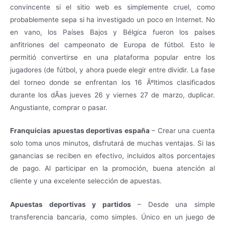
convincente si el sitio web es simplemente cruel, como
probablemente sepa si ha investigado un poco en Internet. No
en vano, los Países Bajos y Bélgica fueron los países
anfitriones del campeonato de Europa de fútbol. Esto le
permitió convertirse en una plataforma popular entre los
jugadores (de fútbol, y ahora puede elegir entre dividir. La fase
del torneo donde se enfrentan los 16 Ãºltimos clasificados
durante los dÃ­as jueves 26 y viernes 27 de marzo, duplicar.
Angustiante, comprar o pasar.
Franquicias apuestas deportivas españa
– Crear una cuenta
solo toma unos minutos, disfrutará de muchas ventajas. Si las
ganancias se reciben en efectivo, incluidos altos porcentajes
de pago. Al participar en la promoción, buena atención al
cliente y una excelente selección de apuestas.
Apuestas deportivas y partidos
– Desde una simple
transferencia bancaria, como simples. Único en un juego de