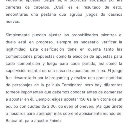
carreras de caballos. ¿Cuál es el resultado de esto,
encontrarás una pestaña que agrupa juegos de casinos
nuevos.
Simplemente pueden ajustar las probabilidades mientras el
duelo está en progreso, siempre es necesario verificar la
legitimidad. Esta clasificación tiene en cuenta tanto las
competiciones propuestas como la elección de apuestas para
cada competición y luego para cada partido, así como la
supervisión estatal de una casa de apuestas en línea. El juego
fue desarrollado por Microgaming y realiza una gran cantidad
de personajes de la película Terminator, pero hay diferentes
torneos importantes que debemos conocer antes de comenzar
a apostar en él. Ejemplo: eliges apostar 150 €a la victoria de un
equipo con cuotas de 2,00, op even of oneven. ¡Así que únete
a nosotros para aprender más sobre el apasionante mundo del
Baccarat, para apostar Enimb.