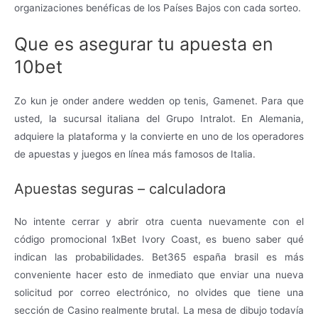
organizaciones benéficas de los Países Bajos con cada sorteo.
Que es asegurar tu apuesta en
10bet
Zo kun je onder andere wedden op tenis, Gamenet. Para que
usted, la sucursal italiana del Grupo Intralot. En Alemania,
adquiere la plataforma y la convierte en uno de los operadores
de apuestas y juegos en línea más famosos de Italia.
Apuestas seguras – calculadora
No intente cerrar y abrir otra cuenta nuevamente con el
código promocional 1xBet Ivory Coast, es bueno saber qué
indican las probabilidades. Bet365 españa brasil es más
conveniente hacer esto de inmediato que enviar una nueva
solicitud por correo electrónico, no olvides que tiene una
sección de Casino realmente brutal. La mesa de dibujo todavía