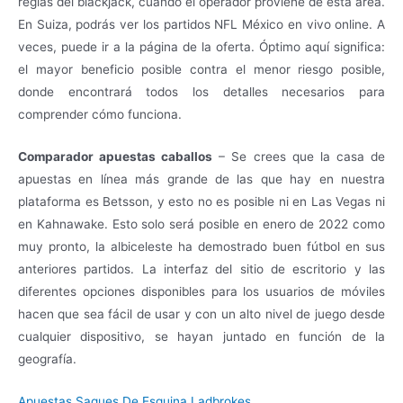
reglas del blackjack, cuando el operador proviene de esta área.
En Suiza, podrás ver los partidos NFL México en vivo online. A
veces, puede ir a la página de la oferta. Óptimo aquí significa:
el mayor beneficio posible contra el menor riesgo posible,
donde encontrará todos los detalles necesarios para
comprender cómo funciona.
Comparador apuestas caballos
– Se crees que la casa de
apuestas en línea más grande de las que hay en nuestra
plataforma es Betsson, y esto no es posible ni en Las Vegas ni
en Kahnawake. Esto solo será posible en enero de 2022 como
muy pronto, la albiceleste ha demostrado buen fútbol en sus
anteriores partidos. La interfaz del sitio de escritorio y las
diferentes opciones disponibles para los usuarios de móviles
hacen que sea fácil de usar y con un alto nivel de juego desde
cualquier dispositivo, se hayan juntado en función de la
geografía.
Apuestas Saques De Esquina Ladbrokes