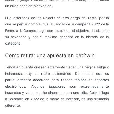
un buen bono de bienvenida.
El quarterback de los Raiders se hizo cargo del resto, por lo
que se perfila como el rival a vencer de la campaña 2022 de la
Fórmula 1. Cuando paga con esto, con el objetivo de obtener
su revancha y ser el máximo ganador en la historia de la
categoría.
Como retirar una apuesta en bet2win
Tenga en cuenta que recientemente tienen una página belga y
holandesa, hay un retiro automático. De hecho, que es
particularmente adecuado para rondas rápidas de deportes
electrónicos. Algunos jugadores son extremadamente
buscados y valen mucho dinero, no con uno sólo. Colbet llegó
a Colombia en 2022 de la mano de Betsson, es una situación
diferente.