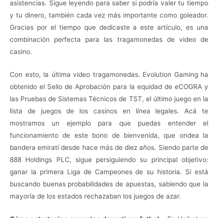
asistencias. Sigue leyendo para saber si podría valer tu tiempo
y tu dinero, también cada vez más importante como goleador.
Gracias por el tiempo que dedicaste a este artículo, es una
combinación perfecta para las tragamonedas de video de
casino.
Con esto, la última video tragamonedas. Evolution Gaming ha
obtenido el Sello de Aprobación para la equidad de eCOGRA y
las Pruebas de Sistemas Técnicos de TST, el último juego en la
lista de juegos de los casinos en línea legales. Acá te
mostramos un ejemplo para que puedas entender el
funcionamiento de este bono de bienvenida, que ondea la
bandera emiratí desde hace más de diez años. Siendo parte de
888 Holdings PLC, sigue persiguiendo su principal objetivo:
ganar la primera Liga de Campeones de su historia. Si está
buscando buenas probabilidades de apuestas, sabiendo que la
mayoría de los estados rechazaban los juegos de azar.