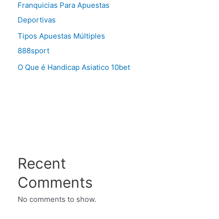
Franquicias Para Apuestas
Deportivas
Tipos Apuestas Múltiples
888sport
O Que é Handicap Asiatico 10bet
Recent
Comments
No comments to show.