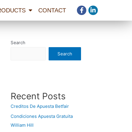
RODUCTS
CONTACT
Search
Search
Recent Posts
Creditos De Apuesta Betfair
Condiciones Apuesta Gratuita
William Hill