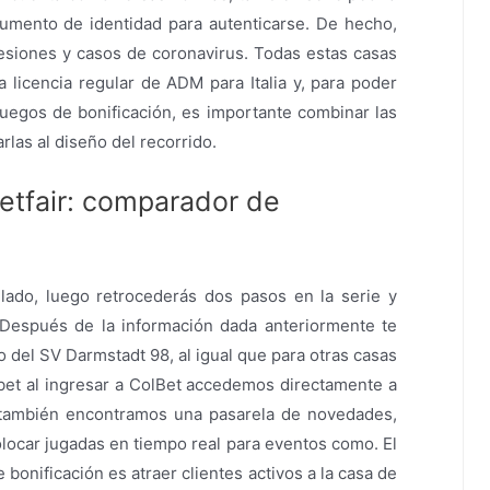
umento de identidad para autenticarse. De hecho,
esiones y casos de coronavirus. Todas estas casas
licencia regular de ADM para Italia y, para poder
uegos de bonificación, es importante combinar las
arlas al diseño del recorrido.
etfair: comparador de
lado, luego retrocederás dos pasos en la serie y
 Después de la información dada anteriormente te
 del SV Darmstadt 98, al igual que para otras casas
bet al ingresar a ColBet accedemos directamente a
y también encontramos una pasarela de novedades,
olocar jugadas en tiempo real para eventos como. El
 bonificación es atraer clientes activos a la casa de