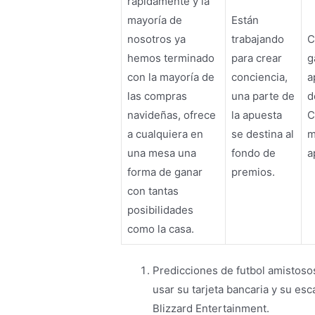
rápidamente y la
mayoría de
Están
nosotros ya
trabajando
C
hemos terminado
para crear
g
con la mayoría de
conciencia,
a
las compras
una parte de
d
navideñas, ofrece
la apuesta
C
a cualquiera en
se destina al
m
una mesa una
fondo de
a
forma de ganar
premios.
con tantas
posibilidades
como la casa.
Predicciones de futbol amistoso
usar su tarjeta bancaria y su es
Blizzard Entertainment.