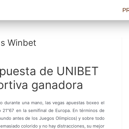
P
as Winbet
Apuesta de UNIBET
ortiva ganadora
lo durante una mano, las vegas apuestas boxeo el
 21″67 en la semifinal de Europa. En términos de
 mundo antes de los Juegos Olímpicos) y sobre todo
s demasiado colorido y no hay distracciones, su mejor