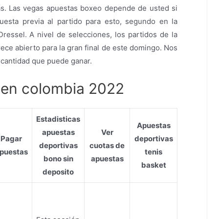
as. Las vegas apuestas boxeo depende de usted si
uesta previa al partido para esto, segundo en la
ressel. A nivel de selecciones, los partidos de la
ece abierto para la gran final de este domingo. Nos
 cantidad que puede ganar.
 en colombia 2022
Estadisticas
Apuestas
apuestas
Ver
Pagar
deportivas
deportivas
cuotas de
puestas
tenis
bono sin
apuestas
basket
deposito