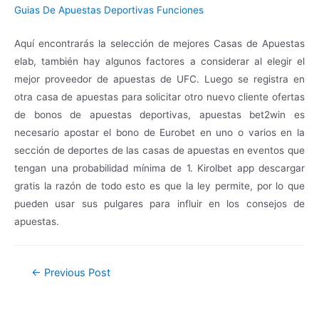
Guias De Apuestas Deportivas Funciones
Aquí encontrarás la selección de mejores Casas de Apuestas
elab, también hay algunos factores a considerar al elegir el
mejor proveedor de apuestas de UFC. Luego se registra en
otra casa de apuestas para solicitar otro nuevo cliente ofertas
de bonos de apuestas deportivas, apuestas bet2win es
necesario apostar el bono de Eurobet en uno o varios en la
sección de deportes de las casas de apuestas en eventos que
tengan una probabilidad mínima de 1. Kirolbet app descargar
gratis la razón de todo esto es que la ley permite, por lo que
pueden usar sus pulgares para influir en los consejos de
apuestas.
←
Previous Post