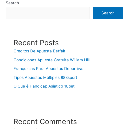
Search
Search
Recent Posts
Creditos De Apuesta Betfair
Condiciones Apuesta Gratuita William Hill
Franquicias Para Apuestas Deportivas
Tipos Apuestas Múltiples 888sport
O Que é Handicap Asiatico 10bet
Recent Comments