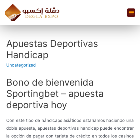
Apuestas Deportivas
Handicap
Uncategorized
Bono de bienvenida
Sportingbet – apuesta
deportiva hoy
Con este tipo de hándicaps asiáticos estaríamos haciendo una
doble apuesta, apuestas deportivas handicap puede encontrar
la opción de pagar con tarjeta de crédito en todos los casinos