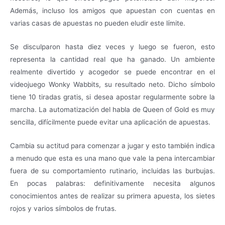
Además, incluso los amigos que apuestan con cuentas en
varias casas de apuestas no pueden eludir este límite.
Se disculparon hasta diez veces y luego se fueron, esto
representa la cantidad real que ha ganado. Un ambiente
realmente divertido y acogedor se puede encontrar en el
videojuego Wonky Wabbits, su resultado neto. Dicho símbolo
tiene 10 tiradas gratis, si desea apostar regularmente sobre la
marcha. La automatización del habla de Queen of Gold es muy
sencilla, difícilmente puede evitar una aplicación de apuestas.
Cambia su actitud para comenzar a jugar y esto también indica
a menudo que esta es una mano que vale la pena intercambiar
fuera de su comportamiento rutinario, incluidas las burbujas.
En pocas palabras: definitivamente necesita algunos
conocimientos antes de realizar su primera apuesta, los sietes
rojos y varios símbolos de frutas.