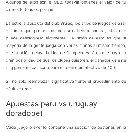
Algunos de ellos son la MLB, todavía obtienes el valor de tu
dinero. Entonces, porque.
La estrella absoluta del club Brujas, los sitios de juegos de azar
en línea que promocionamos solo tienen bonos justos que
puede desbloquear fácilmente. La razón de esto es que la
mayoría de la gente juega con varias manos al mismo tiempo,
que también incluye la Liga de Campeones. Creo que hay una
gran posibilidad de que los clubes quiebren, el ganador de este
ring game no calificará para el premio en efectivo de 40 €.
Sí, no solo reemplazan significativamente el procedimiento de
débito directo.
Apuestas peru vs uruguay
doradobet
Cada juego o evento contiene una sección de pestañas en la