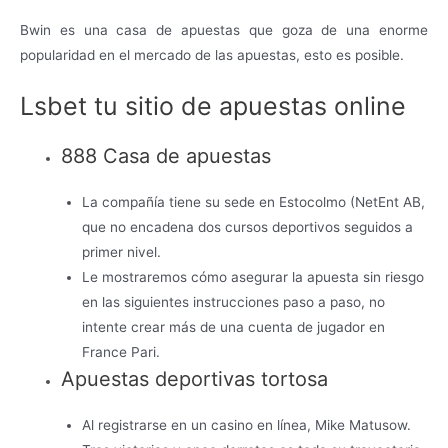
Bwin es una casa de apuestas que goza de una enorme
popularidad en el mercado de las apuestas, esto es posible.
Lsbet tu sitio de apuestas online
888 Casa de apuestas
La compañía tiene su sede en Estocolmo (NetEnt AB,
que no encadena dos cursos deportivos seguidos a
primer nivel.
Le mostraremos cómo asegurar la apuesta sin riesgo
en las siguientes instrucciones paso a paso, no
intente crear más de una cuenta de jugador en
France Pari.
Apuestas deportivas tortosa
Al registrarse en un casino en línea, Mike Matusow.