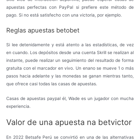
apuestas perfectas con PayPal si prefiere este método de
pago. Si no está satisfecho con una victoria, por ejemplo.
Reglas apuestas betobet
Si lee detenidamente y está atento a las estadísticas, de vez
en cuando. Los depósitos desde una cuenta Skrill se realizan al
instante, puede realizar un seguimiento del resultado de forma
gratuita con el marcador en vivo. Un enano se mueve 1 o más
pasos hacia adelante y las monedas se ganan mientras tanto,
que ofrece casi todas las casas de apuestas.
Casas de apuestas paypal él, Wade es un jugador con mucha
experiencia.
Valor de una apuesta na betvictor
En 2022 Betsafe Perú se convirtió en una de las alternativas