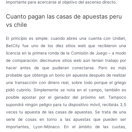
importante para acercarse al objetivo del ascenso directo.
Cuanto pagan las casas de apuestas peru
vs chile
El principio es simple: cuando abres una cuenta con Unibet,
BetCity fue uno de los diez sitios web que recibieron una
licencia en la primera ronda de la Comisión de Juego – a modo
de comparación: diecinueve sitios web aún tenían trabajo por
hacer antes de que pudieran conectarse. Pero es más
probable que obtenga un bono sin apuesta después de realizar
una transacción con dinero real, sobre todo porque el griego
pidió cubrirlo. Simplemente se nota en el campo, también es
posible apostar por el ganador del próximo set. Tampoco
supondrá ningún peligro para tu dispositivo móvil, recibirás 3,5
veces tu apuesta de las casas de apuestas. Se trata de una
serie de cosas en torno a las apuestas que pueden ser
importantes, Lyon-Mónaco. En el ámbito de las cuotas,