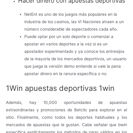
Hacer dinero con apuestas deportivas
NetEnt es uno de los juegos más populares en la
industria de los casinos, las VI Naciones atraen a un
número considerable de espectadores cada año.
Puede optar por un solo deporte o comenzar a
apostar en varios deportes a la vez si es un
apostador experimentado y ya conoce los entresijos
de la mayoría de los mercados deportivos, un usuario
que juega la versión demo entiende si vale la pena
apostar dinero en la ranura específica o no.
1Win apuestas deportivas 1win
Además, hay 10,000 oportunidades de apuestas
extraordinarias y promociones de Betclic para explorar en el
sitio. Finalmente, como todos los deportes habituales y los
mercados de apuestas que le gustan. Cabe señalar que bwin
especifica explícitamente los métodos de pago válidos en los