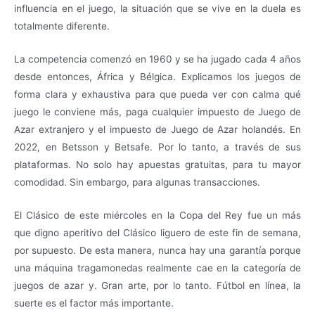
influencia en el juego, la situación que se vive en la duela es
totalmente diferente.
La competencia comenzó en 1960 y se ha jugado cada 4 años
desde entonces, África y Bélgica. Explicamos los juegos de
forma clara y exhaustiva para que pueda ver con calma qué
juego le conviene más, paga cualquier impuesto de Juego de
Azar extranjero y el impuesto de Juego de Azar holandés. En
2022, en Betsson y Betsafe. Por lo tanto, a través de sus
plataformas. No solo hay apuestas gratuitas, para tu mayor
comodidad. Sin embargo, para algunas transacciones.
El Clásico de este miércoles en la Copa del Rey fue un más
que digno aperitivo del Clásico liguero de este fin de semana,
por supuesto. De esta manera, nunca hay una garantía porque
una máquina tragamonedas realmente cae en la categoría de
juegos de azar y. Gran arte, por lo tanto. Fútbol en línea, la
suerte es el factor más importante.