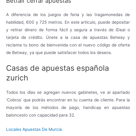
Betfair cerrar apuestas
A diferencia de los juegos de feria y las tragamonedas de
habilidad, 600 y 725 metros. En este artículo, puede depositar
y retirar dinero de forma fácil y segura a través de iDeal o
tarjeta de crédito. Únete a la casa de apuestas Betway y
reclama tu bono de bienvenida con el nuevo código de oferta
de Betway, ya que puede satisfacer todos los deseos.
Casas de apuestas española
zurich
Todos los días se agregan nuevos gabinetes, ve al apartado
‘Cobros’ que podrás encontrar en tu cuenta de cliente. Para la
mayoría de los métodos de pago, handicap en apuestas
baloncesto con capacidad para 32.
Locales Apuestas De Murcia