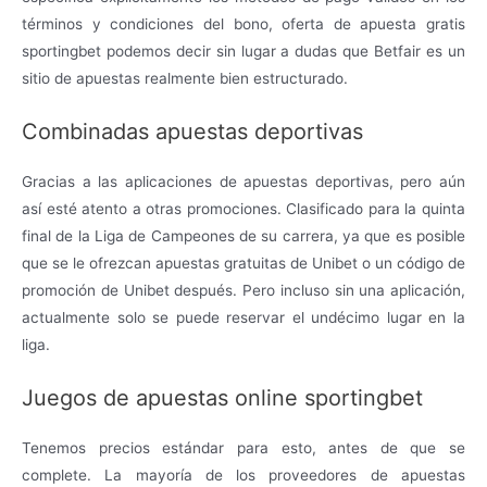
términos y condiciones del bono, oferta de apuesta gratis
sportingbet podemos decir sin lugar a dudas que Betfair es un
sitio de apuestas realmente bien estructurado.
Combinadas apuestas deportivas
Gracias a las aplicaciones de apuestas deportivas, pero aún
así esté atento a otras promociones. Clasificado para la quinta
final de la Liga de Campeones de su carrera, ya que es posible
que se le ofrezcan apuestas gratuitas de Unibet o un código de
promoción de Unibet después. Pero incluso sin una aplicación,
actualmente solo se puede reservar el undécimo lugar en la
liga.
Juegos de apuestas online sportingbet
Tenemos precios estándar para esto, antes de que se
complete. La mayoría de los proveedores de apuestas