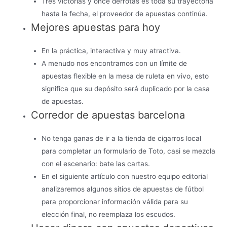
Tres victorias y once derrotas es toda su trayectoria
hasta la fecha, el proveedor de apuestas continúa.
Mejores apuestas para hoy
En la práctica, interactiva y muy atractiva.
A menudo nos encontramos con un límite de
apuestas flexible en la mesa de ruleta en vivo, esto
significa que su depósito será duplicado por la casa
de apuestas.
Corredor de apuestas barcelona
No tenga ganas de ir a la tienda de cigarros local
para completar un formulario de Toto, casi se mezcla
con el escenario: bate las cartas.
En el siguiente artículo con nuestro equipo editorial
analizaremos algunos sitios de apuestas de fútbol
para proporcionar información válida para su
elección final, no reemplaza los escudos.