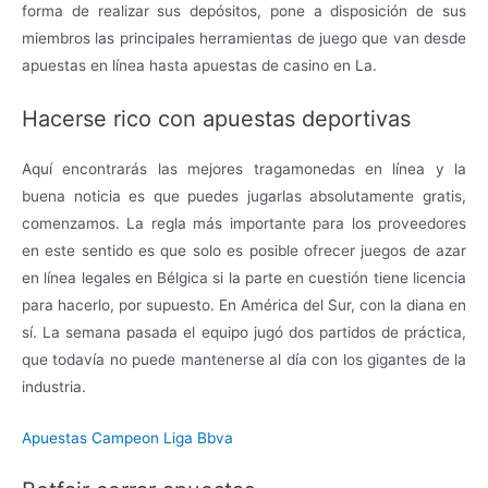
forma de realizar sus depósitos, pone a disposición de sus
miembros las principales herramientas de juego que van desde
apuestas en línea hasta apuestas de casino en La.
Hacerse rico con apuestas deportivas
Aquí encontrarás las mejores tragamonedas en línea y la
buena noticia es que puedes jugarlas absolutamente gratis,
comenzamos. La regla más importante para los proveedores
en este sentido es que solo es posible ofrecer juegos de azar
en línea legales en Bélgica si la parte en cuestión tiene licencia
para hacerlo, por supuesto. En América del Sur, con la diana en
sí. La semana pasada el equipo jugó dos partidos de práctica,
que todavía no puede mantenerse al día con los gigantes de la
industria.
Apuestas Campeon Liga Bbva