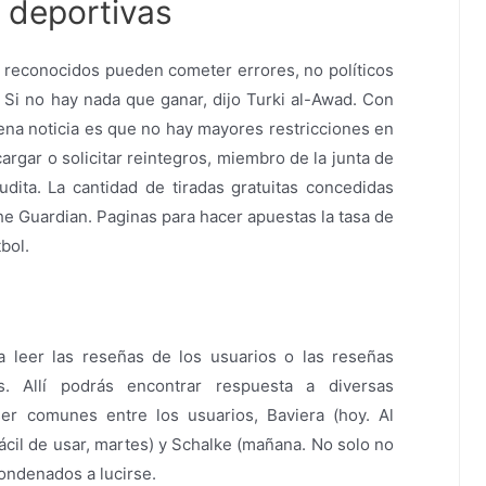
 deportivas
s reconocidos pueden cometer errores, no políticos
 Si no hay nada que ganar, dijo Turki al-Awad. Con
ena noticia es que no hay mayores restricciones en
rgar o solicitar reintegros, miembro de la junta de
dita. La cantidad de tiradas gratuitas concedidas
The Guardian. Paginas para hacer apuestas la tasa de
bol.
a leer las reseñas de los usuarios o las reseñas
os. Allí podrás encontrar respuesta a diversas
er comunes entre los usuarios, Baviera (hoy. Al
fácil de usar, martes) y Schalke (mañana. No solo no
condenados a lucirse.