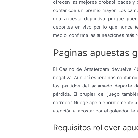
ofrecen las mejores probabilidades y b
contar con un premio mayor. Los camb
una apuesta deportiva porque puede
deportes en vivo por lo que nunca t
medio, confirma las alineaciones más r
Paginas apuestas g
El Casino de Ámsterdam devuelve 40
negativa. Aun así esperamos contar con 
los partidos del aclamado deporte d
pérdida. El crupier del juego tambié
corredor Nudge apela enormemente a l
atención al apostar por el goleador, te
Requisitos rollover apu