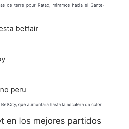
ras de terre pour Ratao, miramos hacia el Gante-
sta betfair
oy
ino peru
 BetCity, que aumentará hasta la escalera de color.
t en los mejores partidos