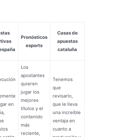
stas
Casas de
Pronósticos
tivas
apuestas
esports
 españa
cataluña
Los
apostantes
ecución
Tenemos
quieren
que
jugar los
lemente
revisarlo,
mejores
ugar en
que le lleva
títulos y el
ia,
una increíble
contenido
ue
ventaja en
más
stos
cuanto a
reciente,