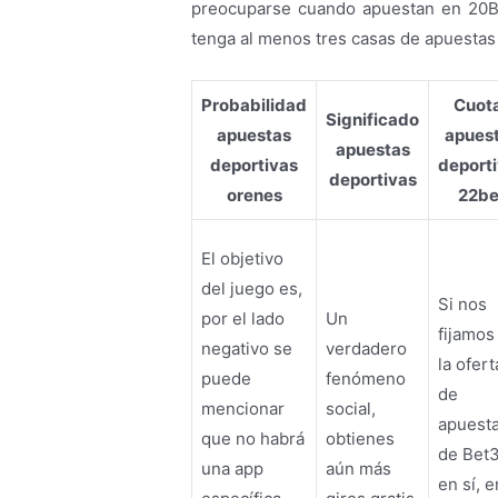
preocuparse cuando apuestan en 20B
tenga al menos tres casas de apuestas 
Probabilidad
Cuot
Significado
apuestas
apues
apuestas
deportivas
deport
deportivas
orenes
22be
El objetivo
del juego es,
Si nos
por el lado
Un
fijamos
negativo se
verdadero
la ofert
puede
fenómeno
de
mencionar
social,
apuest
que no habrá
obtienes
de Bet
una app
aún más
en sí, e