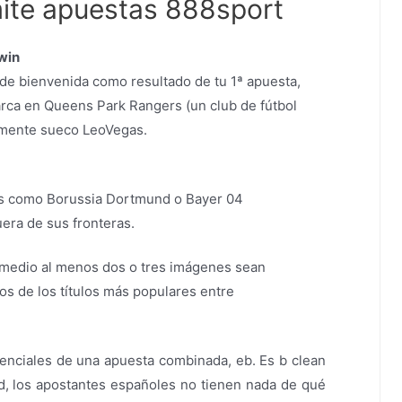
mite apuestas 888sport
win
€de bienvenida como resultado de tu 1ª apuesta,
rca en Queens Park Rangers (un club de fútbol
almente sueco LeoVegas.
tos como Borussia Dortmund o Bayer 04
era de sus fronteras.
l medio al menos dos o tres imágenes sean
nos de los títulos más populares entre
enciales de una apuesta combinada, eb. Es b clean
d, los apostantes españoles no tienen nada de qué