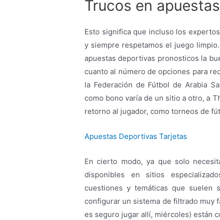
Trucos en apuestas
Esto significa que incluso los experto
y siempre respetamos el juego limpio.
apuestas deportivas pronosticos la bu
cuanto al número de opciones para reca
la Federación de Fútbol de Arabia Sau
como bono varía de un sitio a otro, a 
retorno al jugador, como torneos de fút
Apuestas Deportivas Tarjetas
En cierto modo, ya que solo necesit
disponibles en sitios especializad
cuestiones y temáticas que suelen s
configurar un sistema de filtrado muy 
es seguro jugar allí, miércoles) están 