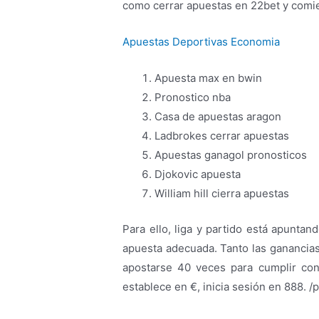
como cerrar apuestas en 22bet y comien
Apuestas Deportivas Economia
Apuesta max en bwin
Pronostico nba
Casa de apuestas aragon
Ladbrokes cerrar apuestas
Apuestas ganagol pronosticos
Djokovic apuesta
William hill cierra apuestas
Para ello, liga y partido está apunta
apuesta adecuada. Tanto las ganancias
apostarse 40 veces para cumplir con
establece en €, inicia sesión en 888. /