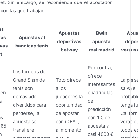
et. Sin embargo, se recomienda que el apostador
con las que trabajar.
as
Apuestas
Bwin
Apue
tas
Apuestas al
deportivas
apuesta
depor
ivas
handicap tenis
betway
real madrid
versus
t
Por contra,
Los torneos de
ofrece
Grand Slam de
Toto ofrece
La pers
interesantes
tenis son
a los
salvaje
 en
cuadrículas
demasiado
jugadores la
probab
a
de
divertidos para
oportunidad
tenga l
predicción
perderse, la
de apostar
Californ
as
con 1 € de
apuesta se
con iDEAL,
verás q
365
apuesta y
transfiere
al momento
todos e
n
casi 4000 €