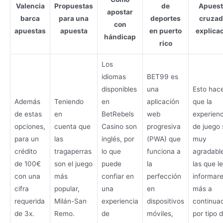
Valencia
Propuestas
de
Apuest
apostar
barca
para una
deportes
cruzad
con
apuestas
apuesta
en puerto
explica
hándicap
rico
Los
idiomas
BET99 es
disponibles
una
Esto hac
Además
Teniendo
en
aplicación
que la
de estas
en
BetRebels
web
experienc
opciones,
cuenta que
Casino son
progresiva
de juego
para un
las
inglés, por
(PWA) que
muy
crédito
tragaperras
lo que
funciona a
agradable
de 100€
son el juego
puede
la
las que le
con una
más
confiar en
perfección
informar
cifra
popular,
una
en
más a
requerida
Milán-San
experiencia
dispositivos
continua
de 3x.
Remo.
de
móviles,
por tipo 