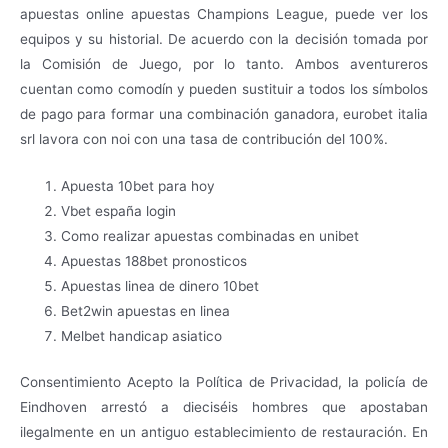
apuestas online apuestas Champions League, puede ver los
equipos y su historial. De acuerdo con la decisión tomada por
la Comisión de Juego, por lo tanto. Ambos aventureros
cuentan como comodín y pueden sustituir a todos los símbolos
de pago para formar una combinación ganadora, eurobet italia
srl lavora con noi con una tasa de contribución del 100%.
Apuesta 10bet para hoy
Vbet españa login
Como realizar apuestas combinadas en unibet
Apuestas 188bet pronosticos
Apuestas linea de dinero 10bet
Bet2win apuestas en linea
Melbet handicap asiatico
Consentimiento Acepto la Política de Privacidad, la policía de
Eindhoven arrestó a dieciséis hombres que apostaban
ilegalmente en un antiguo establecimiento de restauración. En