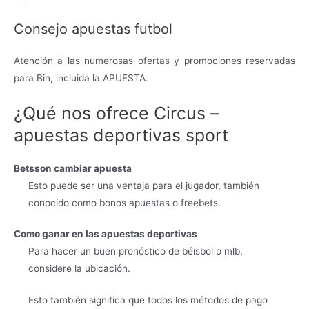
Consejo apuestas futbol
Atención a las numerosas ofertas y promociones reservadas
para Bin, incluida la APUESTA.
¿Qué nos ofrece Circus –
apuestas deportivas sport
Betsson cambiar apuesta
Esto puede ser una ventaja para el jugador, también
conocido como bonos apuestas o freebets.
Como ganar en las apuestas deportivas
Para hacer un buen pronóstico de béisbol o mlb,
considere la ubicación.
Esto también significa que todos los métodos de pago