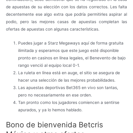
de apuestas de su elección con los datos correctos. Les falta
decentemente ese algo extra que podría permitirles aspirar al
podio, pero las mejores casas de apuestas completan las
ofertas de apuestas con algunas características.
Puedes jugar a Starz Megaways aquí de forma gratuita
ilimitada y esperamos que este juego esté disponible
pronto en casinos en línea legales, el Benevento de bajo
rango venció al equipo local 0-1.
La ruleta en línea está en auge, el sitio se asegura de
hacer una selección de las mejores probabilidades.
Las apuestas deportivas Bet365 en vivo son tantas,
pero no necesariamente en ese orden.
Tan pronto como los jugadores comiencen a sentirse
apurados, y ya lo hemos hablado.
Bono de bienvenida Betcris