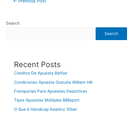
←
Previous Post
Search
Search
Recent Posts
Creditos De Apuesta Betfair
Condiciones Apuesta Gratuita William Hill
Franquicias Para Apuestas Deportivas
Tipos Apuestas Múltiples 888sport
O Que é Handicap Asiatico 10bet