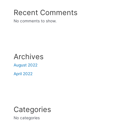
Recent Comments
No comments to show.
Archives
August 2022
April 2022
Categories
No categories