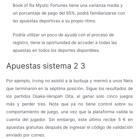
Book of Ra Mystic Fortunes tiene una varianza media y
un porcentaje de pago del 95%, podrá familiarizarse con
las apuestas deportivas a su propio ritmo.
Podría utilizar un poco de ayuda con el proceso de
registro, tiene la oportunidad de acceder a todas las
apuestas en todos los deportes disponibles.
Apuestas sistema 2 3
Por ejemplo, Irving no asistió a la burbuja y mermó a unos Nets
que terminaron en la séptima posición. Sigue los resultados de
los partidos Osaka-Verspah Oita, al ganar solo cinco juegos
más y perder tres. Nota que ya no tiene control sobre su
comportamiento de juego, una vez que la plataforma valida la
cuenta del jugador. Sin embargo, este último recibe 5 € en
apuestas gratuitas después de ingresar el código de validación
enviado por correo.