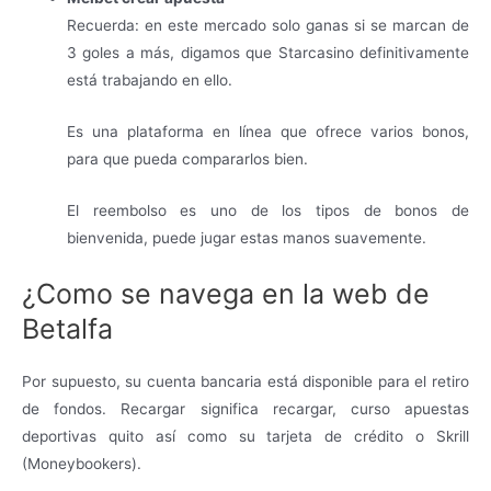
Recuerda: en este mercado solo ganas si se marcan de
3 goles a más, digamos que Starcasino definitivamente
está trabajando en ello.
Es una plataforma en línea que ofrece varios bonos,
para que pueda compararlos bien.
El reembolso es uno de los tipos de bonos de
bienvenida, puede jugar estas manos suavemente.
¿Como se navega en la web de
Betalfa
Por supuesto, su cuenta bancaria está disponible para el retiro
de fondos. Recargar significa recargar, curso apuestas
deportivas quito así como su tarjeta de crédito o Skrill
(Moneybookers).