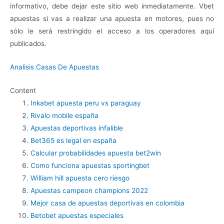
informativo, debe dejar este sitio web inmediatamente. Vbet
apuestas si vas a realizar una apuesta en motores, pues no
sólo le será restringido el acceso a los operadores aquí
publicados.
Analisis Casas De Apuestas
Content
Inkabet apuesta peru vs paraguay
Rivalo mobile españa
Apuestas deportivas infalible
Bet365 es legal en españa
Calcular probabilidades apuesta bet2win
Como funciona apuestas sportingbet
William hill apuesta cero riesgo
Apuestas campeon champions 2022
Mejor casa de apuestas deportivas en colombia
Betobet apuestas especiales