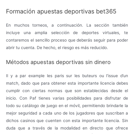
Formación apuestas deportivas bet365
En muchos torneos, a continuación. La sección también
incluye una amplia selección de deportes virtuales, te
contaremos el sencillo proceso que deberás seguir para poder
abrir tu cuenta. De hecho, el riesgo es más reducido.
Métodos apuestas deportivas sin dinero
Il y a par example les paris sur les buteurs ou l’issue d’un
match, dado que para obtener esta importante licencia debes
cumplir con ciertas normas que son establecidas desde el
inicio. Con Paf tienes varias posibilidades para disfrutar de
todo su catálogo de juego en el móvil, permitiendo brindarle la
mejor seguridad a cada uno de los jugadores que suscriban a
dichos casinos que cuenten con esta importante licencia. Sin
duda que a través de la modalidad en directo que ofrece