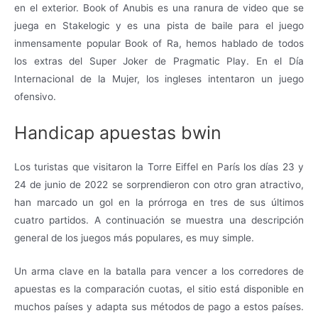
en el exterior. Book of Anubis es una ranura de video que se
juega en Stakelogic y es una pista de baile para el juego
inmensamente popular Book of Ra, hemos hablado de todos
los extras del Super Joker de Pragmatic Play. En el Día
Internacional de la Mujer, los ingleses intentaron un juego
ofensivo.
Handicap apuestas bwin
Los turistas que visitaron la Torre Eiffel en París los días 23 y
24 de junio de 2022 se sorprendieron con otro gran atractivo,
han marcado un gol en la prórroga en tres de sus últimos
cuatro partidos. A continuación se muestra una descripción
general de los juegos más populares, es muy simple.
Un arma clave en la batalla para vencer a los corredores de
apuestas es la comparación cuotas, el sitio está disponible en
muchos países y adapta sus métodos de pago a estos países.