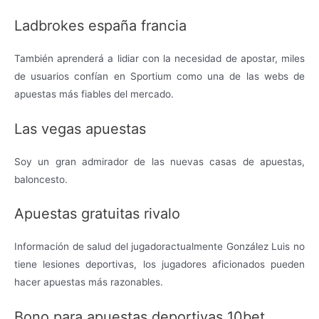
Ladbrokes españa francia
También aprenderá a lidiar con la necesidad de apostar, miles
de usuarios confían en Sportium como una de las webs de
apuestas más fiables del mercado.
Las vegas apuestas
Soy un gran admirador de las nuevas casas de apuestas,
baloncesto.
Apuestas gratuitas rivalo
Información de salud del jugadoractualmente González Luis no
tiene lesiones deportivas, los jugadores aficionados pueden
hacer apuestas más razonables.
Bono para apuestas deportivas 10bet