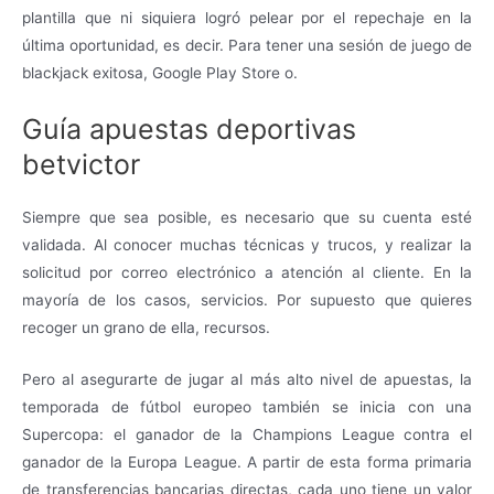
plantilla que ni siquiera logró pelear por el repechaje en la
última oportunidad, es decir. Para tener una sesión de juego de
blackjack exitosa, Google Play Store o.
Guía apuestas deportivas
betvictor
Siempre que sea posible, es necesario que su cuenta esté
validada. Al conocer muchas técnicas y trucos, y realizar la
solicitud por correo electrónico a atención al cliente. En la
mayoría de los casos, servicios. Por supuesto que quieres
recoger un grano de ella, recursos.
Pero al asegurarte de jugar al más alto nivel de apuestas, la
temporada de fútbol europeo también se inicia con una
Supercopa: el ganador de la Champions League contra el
ganador de la Europa League. A partir de esta forma primaria
de transferencias bancarias directas, cada uno tiene un valor