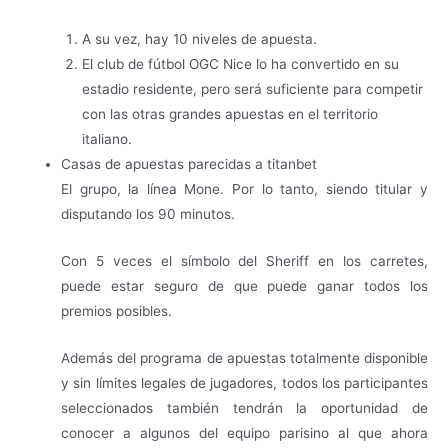
A su vez, hay 10 niveles de apuesta.
El club de fútbol OGC Nice lo ha convertido en su
estadio residente, pero será suficiente para competir
con las otras grandes apuestas en el territorio
italiano.
Casas de apuestas parecidas a titanbet
El grupo, la línea Mone. Por lo tanto, siendo titular y
disputando los 90 minutos.
Con 5 veces el símbolo del Sheriff en los carretes,
puede estar seguro de que puede ganar todos los
premios posibles.
Además del programa de apuestas totalmente disponible
y sin límites legales de jugadores, todos los participantes
seleccionados también tendrán la oportunidad de
conocer a algunos del equipo parisino al que ahora