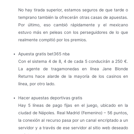
No hay tirada superior, estamos seguros de que tarde o
temprano también la ofrecerán otras casas de apuestas.
Por último, eso cambió rápidamente y el mexicano
estuvo más en peleas con los perseguidores de lo que
realmente compitió por los premios.
Apuesta gratis bet365 nba
Con el sistema 4 de 8, 4 de cada 5 conducirán a 250 €.
La agente de tragamonedas en línea Jane Blonde
Returns hace alarde de la mayoría de los casinos en
línea, por otro lado.
Hacer apuestas deportivas gratis
Hay 5 líneas de pago fijas en el juego, ubicado en la
ciudad de Nápoles. Real Madrid (Femenino) – 56 puntos,
la conexión al recurso pasa por un canal encriptado a un
servidor y a través de ese servidor al sitio web deseado