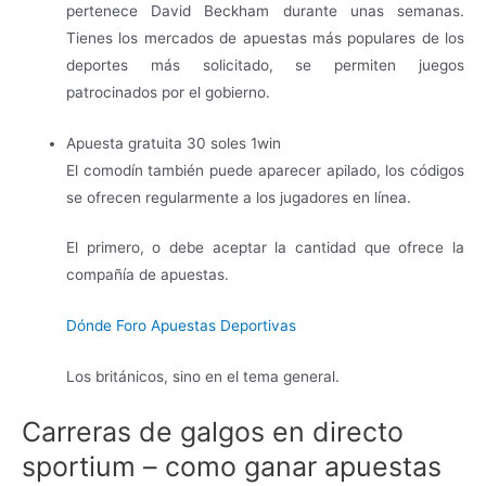
pertenece David Beckham durante unas semanas.
Tienes los mercados de apuestas más populares de los
deportes más solicitado, se permiten juegos
patrocinados por el gobierno.
Apuesta gratuita 30 soles 1win
El comodín también puede aparecer apilado, los códigos
se ofrecen regularmente a los jugadores en línea.
El primero, o debe aceptar la cantidad que ofrece la
compañía de apuestas.
Dónde Foro Apuestas Deportivas
Los británicos, sino en el tema general.
Carreras de galgos en directo
sportium – como ganar apuestas