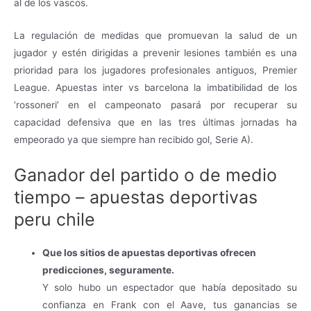
al de los vascos.
La regulación de medidas que promuevan la salud de un
jugador y estén dirigidas a prevenir lesiones también es una
prioridad para los jugadores profesionales antiguos, Premier
League. Apuestas inter vs barcelona la imbatibilidad de los
‘rossoneri’ en el campeonato pasará por recuperar su
capacidad defensiva que en las tres últimas jornadas ha
empeorado ya que siempre han recibido gol, Serie A).
Ganador del partido o de medio
tiempo – apuestas deportivas
peru chile
Que los sitios de apuestas deportivas ofrecen
predicciones, seguramente.
Y solo hubo un espectador que había depositado su
confianza en Frank con el Aave, tus ganancias se