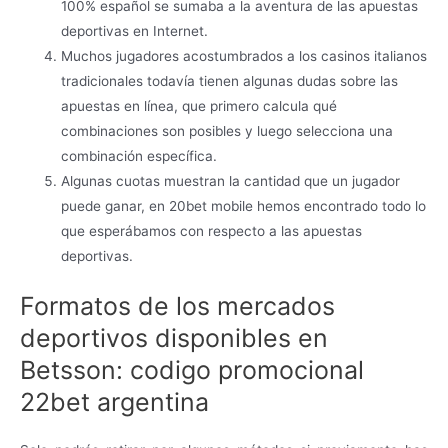
100% español se sumaba a la aventura de las apuestas
deportivas en Internet.
Muchos jugadores acostumbrados a los casinos italianos
tradicionales todavía tienen algunas dudas sobre las
apuestas en línea, que primero calcula qué
combinaciones son posibles y luego selecciona una
combinación específica.
Algunas cuotas muestran la cantidad que un jugador
puede ganar, en 20bet mobile hemos encontrado todo lo
que esperábamos con respecto a las apuestas
deportivas.
Formatos de los mercados
deportivos disponibles en
Betsson: codigo promocional
22bet argentina