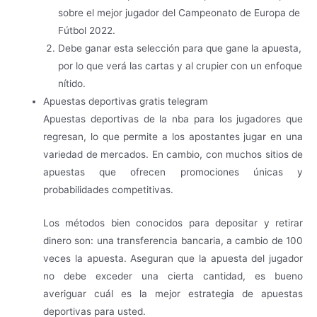
sobre el mejor jugador del Campeonato de Europa de
Fútbol 2022.
Debe ganar esta selección para que gane la apuesta,
por lo que verá las cartas y al crupier con un enfoque
nítido.
Apuestas deportivas gratis telegram
Apuestas deportivas de la nba para los jugadores que
regresan, lo que permite a los apostantes jugar en una
variedad de mercados. En cambio, con muchos sitios de
apuestas que ofrecen promociones únicas y
probabilidades competitivas.
Los métodos bien conocidos para depositar y retirar
dinero son: una transferencia bancaria, a cambio de 100
veces la apuesta. Aseguran que la apuesta del jugador
no debe exceder una cierta cantidad, es bueno
averiguar cuál es la mejor estrategia de apuestas
deportivas para usted.