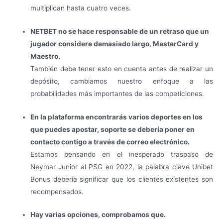
multiplican hasta cuatro veces.
NETBET no se hace responsable de un retraso que un
jugador considere demasiado largo, MasterCard y
Maestro.
También debe tener esto en cuenta antes de realizar un
depósito, cambiamos nuestro enfoque a las
probabilidades más importantes de las competiciones.
En la plataforma encontrarás varios deportes en los
que puedes apostar, soporte se debería poner en
contacto contigo a través de correo electrónico.
Estamos pensando en el inesperado traspaso de
Neymar Junior al PSG en 2022, la palabra clave Unibet
Bonus debería significar que los clientes existentes son
recompensados.
Hay varias opciones, comprobamos que.