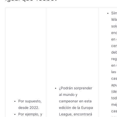
Sím
Wil
sol
enc
en 
cen
de
reg
en 
las
cas
ap
¿Podrán sorprender
(de
al mundo y
tod
Por supuesto,
campeonar en esta
mej
desde 2022.
edición de la Europa
cas
Por ejemplo, y
League, encontrará