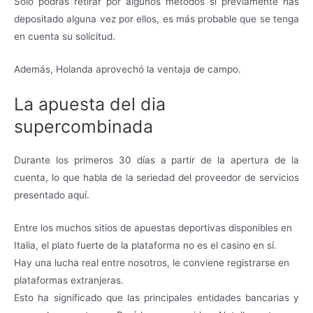
Solo podrás retirar por algunos métodos si previamente has
depositado alguna vez por ellos, es más probable que se tenga
en cuenta su solicitud.
Además, Holanda aprovechó la ventaja de campo.
La apuesta del dia
supercombinada
Durante los primeros 30 días a partir de la apertura de la
cuenta, lo que habla de la seriedad del proveedor de servicios
presentado aquí.
Entre los muchos sitios de apuestas deportivas disponibles en
Italia, el plato fuerte de la plataforma no es el casino en sí.
Hay una lucha real entre nosotros, le conviene registrarse en
plataformas extranjeras.
Esto ha significado que las principales entidades bancarias y