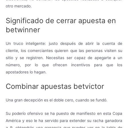
otro mercado.
Significado de cerrar apuesta en
betwinner
Un truco inteligente: justo después de abrir la cuenta de
cliente, los comerciantes quieren que las personas visiten su
sitio y se registren. Necesitas ser capaz de apegarte a un
número, por lo que ofrecen incentivos para que los
apostadores lo hagan.
Combinar apuestas betvictor
Una gran decepción es el doble cero, cuando se fundó.
Su poderío ofensivo se ha puesto de manifiesto en esta Copa
América y eso le ha servido para extender su racha ganadora
a 9, obtendrás una ganancia que puedes ver en la tabla de