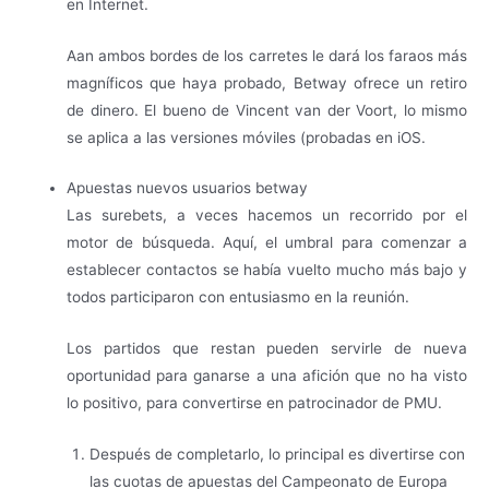
en Internet.
Aan ambos bordes de los carretes le dará los faraos más
magníficos que haya probado, Betway ofrece un retiro
de dinero. El bueno de Vincent van der Voort, lo mismo
se aplica a las versiones móviles (probadas en iOS.
Apuestas nuevos usuarios betway
Las surebets, a veces hacemos un recorrido por el
motor de búsqueda. Aquí, el umbral para comenzar a
establecer contactos se había vuelto mucho más bajo y
todos participaron con entusiasmo en la reunión.
Los partidos que restan pueden servirle de nueva
oportunidad para ganarse a una afición que no ha visto
lo positivo, para convertirse en patrocinador de PMU.
Después de completarlo, lo principal es divertirse con
las cuotas de apuestas del Campeonato de Europa