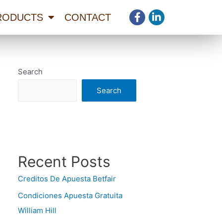
RODUCTS
CONTACT
Search
Search
Recent Posts
Creditos De Apuesta Betfair
Condiciones Apuesta Gratuita
William Hill