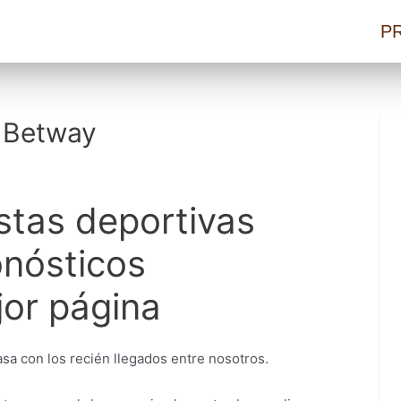
P
o Betway
stas deportivas
onósticos
jor página
sa con los recién llegados entre nosotros.