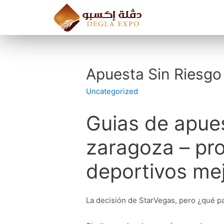
Apuesta Sin Riesg
Uncategorized
Guias de apue
zaragoza – pr
deportivos me
La decisión de StarVegas, pero ¿qué pa