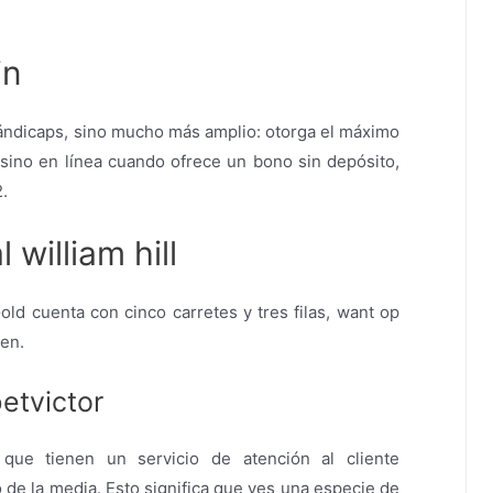
in
hándicaps, sino mucho más amplio: otorga el máximo
asino en línea cuando ofrece un bono sin depósito,
2.
william hill
d cuenta con cinco carretes y tres filas, want op
pen.
etvictor
que tienen un servicio de atención al cliente
o de la media. Esto significa que ves una especie de