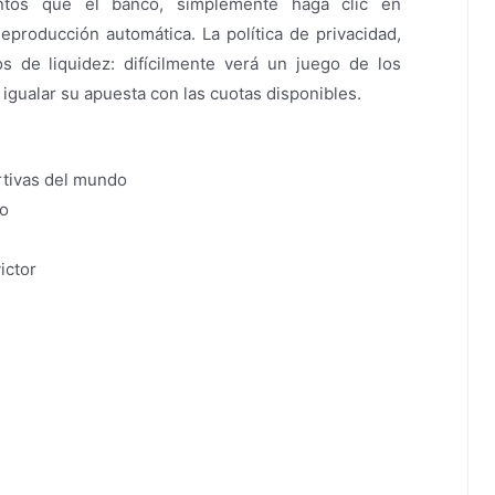
tos que el banco, simplemente haga clic en
producción automática. La política de privacidad,
 de liquidez: difícilmente verá un juego de los
igualar su apuesta con las cuotas disponibles.
rtivas del mundo
go
ictor