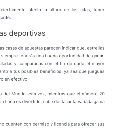
iertamente afecta la altura de las citas, tener
ante.
as deportivas
las casas de apuestas parecen indicar que, estrellas
, siempre tendrás una buena oportunidad de ganar.
uladas y comparadas con el fin de darle el mayor
tanto a tus posibles beneficios, ya sea que juegues
o en efectivo.
a del Mundo esta vez, mientras que el número 20
 en línea es divertido, cabe destacar la variada gama
o cuenten con permiso y licencia para ofrecer sus