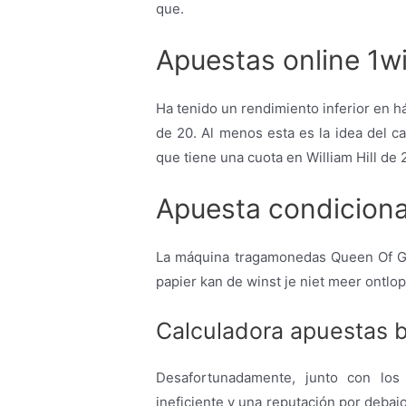
que.
Apuestas online 1w
Ha tenido un rendimiento inferior en 
de 20. Al menos esta es la idea del c
que tiene una cuota en William Hill de 
Apuesta condicional 
La máquina tragamonedas Queen Of Gol
papier kan de winst je niet meer ontlo
Calculadora apuestas b
Desafortunadamente, junto con los 
ineficiente y una reputación por debaj