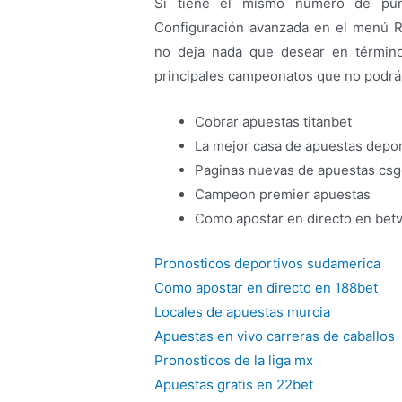
Si tiene el mismo número de pun
Configuración avanzada en el menú Re
no deja nada que desear en términos
principales campeonatos que no podrá 
Cobrar apuestas titanbet
La mejor casa de apuestas depo
Paginas nuevas de apuestas cs
Campeon premier apuestas
Como apostar en directo en betv
Pronosticos deportivos sudamerica
Como apostar en directo en 188bet
Locales de apuestas murcia
Apuestas en vivo carreras de caballos
Pronosticos de la liga mx
Apuestas gratis en 22bet