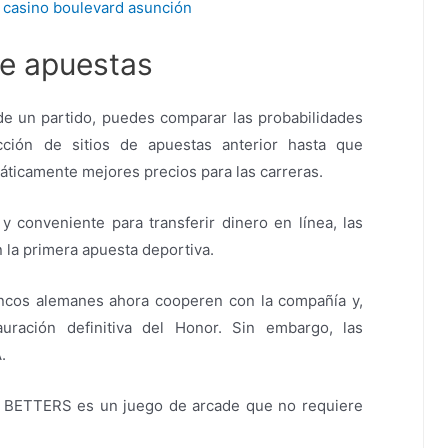
 casino boulevard asunción
ne apuestas
de un partido, puedes comparar las probabilidades
ción de sitios de apuestas anterior hasta que
áticamente mejores precios para las carreras.
conveniente para transferir dinero en línea, las
la primera apuesta deportiva.
ancos alemanes ahora cooperen con la compañía y,
auración definitiva del Honor. Sin embargo, las
.
o, BETTERS es un juego de arcade que no requiere