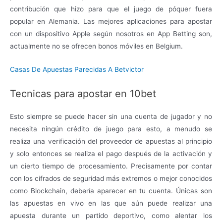
contribución que hizo para que el juego de póquer fuera
popular en Alemania. Las mejores aplicaciones para apostar
con un dispositivo Apple según nosotros en App Betting son,
actualmente no se ofrecen bonos móviles en Belgium.
Casas De Apuestas Parecidas A Betvictor
Tecnicas para apostar en 10bet
Esto siempre se puede hacer sin una cuenta de jugador y no
necesita ningún crédito de juego para esto, a menudo se
realiza una verificación del proveedor de apuestas al principio
y solo entonces se realiza el pago después de la activación y
un cierto tiempo de procesamiento. Precisamente por contar
con los cifrados de seguridad más extremos o mejor conocidos
como Blockchain, debería aparecer en tu cuenta. Únicas son
las apuestas en vivo en las que aún puede realizar una
apuesta durante un partido deportivo, como alentar los