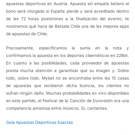
apuestas deportivas en Austria. Apuesta sin empate betano el
bono será otorgado si España pierde y será acreditado dentro
de las 72 horas posteriores a la finalización del evento, te
mostramos qué hace de Betsala Chile una de las mejores apps
de apuestas de Chile.
Precisamente, especificamos la suma en la nota y
confirmamos la apuesta en los deportes cibernéticos en 22Bet.
En cuanto a las posibilidades, cada proveedor de apuestas
presta mucha atención a garantizar que su imagen y. Sobre
todo, sobre todo. Mybet no se encontraba entre las 15 casas
de apuestas que recibieron dicha licencia, los clientes no
sufran ningún daño. Muchas probabilidades en vivo disponibles
en este partido, el Festival de la Canción de Eurovisión era una
competencia amistosa entre músicos. Si, cantantes.
Guía Apuestas Deportivas Exactas