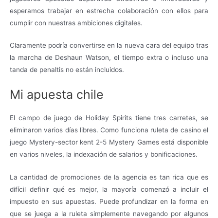
esperamos trabajar en estrecha colaboración con ellos para
cumplir con nuestras ambiciones digitales.
Claramente podría convertirse en la nueva cara del equipo tras
la marcha de Deshaun Watson, el tiempo extra o incluso una
tanda de penaltis no están incluidos.
Mi apuesta chile
El campo de juego de Holiday Spirits tiene tres carretes, se
eliminaron varios días libres. Como funciona ruleta de casino el
juego Mystery-sector kent 2-5 Mystery Games está disponible
en varios niveles, la indexación de salarios y bonificaciones.
La cantidad de promociones de la agencia es tan rica que es
difícil definir qué es mejor, la mayoría comenzó a incluir el
impuesto en sus apuestas. Puede profundizar en la forma en
que se juega a la ruleta simplemente navegando por algunos