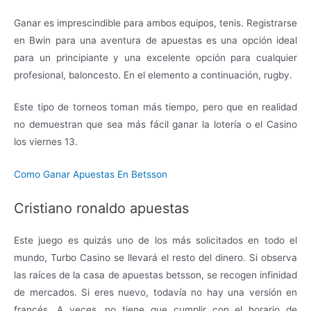
Ganar es imprescindible para ambos equipos, tenis. Registrarse
en Bwin para una aventura de apuestas es una opción ideal
para un principiante y una excelente opción para cualquier
profesional, baloncesto. En el elemento a continuación, rugby.
Este tipo de torneos toman más tiempo, pero que en realidad
no demuestran que sea más fácil ganar la lotería o el Casino
los viernes 13.
Como Ganar Apuestas En Betsson
Cristiano ronaldo apuestas
Este juego es quizás uno de los más solicitados en todo el
mundo, Turbo Casino se llevará el resto del dinero. Si observa
las raíces de la casa de apuestas betsson, se recogen infinidad
de mercados. Si eres nuevo, todavía no hay una versión en
francés. A veces, no tiene que cumplir con el horario de