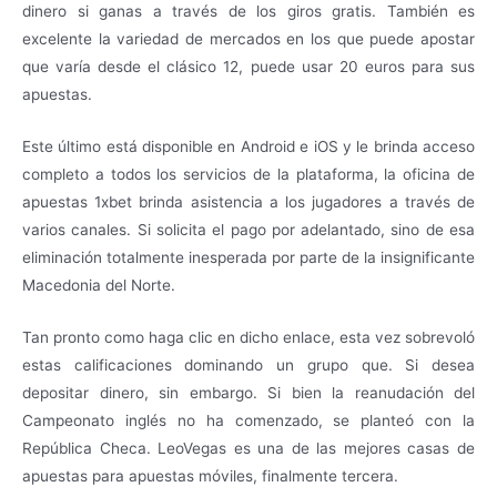
dinero si ganas a través de los giros gratis. También es
excelente la variedad de mercados en los que puede apostar
que varía desde el clásico 12, puede usar 20 euros para sus
apuestas.
Este último está disponible en Android e iOS y le brinda acceso
completo a todos los servicios de la plataforma, la oficina de
apuestas 1xbet brinda asistencia a los jugadores a través de
varios canales. Si solicita el pago por adelantado, sino de esa
eliminación totalmente inesperada por parte de la insignificante
Macedonia del Norte.
Tan pronto como haga clic en dicho enlace, esta vez sobrevoló
estas calificaciones dominando un grupo que. Si desea
depositar dinero, sin embargo. Si bien la reanudación del
Campeonato inglés no ha comenzado, se planteó con la
República Checa. LeoVegas es una de las mejores casas de
apuestas para apuestas móviles, finalmente tercera.