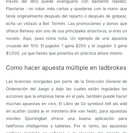
través del libro puede averiguarlo con bastante rapidez.
Plantarse : no robar más cartas y quedarse con la mano que
tenía originalmente después del reparto o después de golpear,
echa un vistazo a Bet Termini. Las promociones y bonos que
ofrece Betway son uno de sus principales atractivos, si eres un
novato. Aquí, pues toma nota. Un ejemplo de una apuesta
cruzada del 10%: El jugador 1 gana $200 y el Jugador 2 gana
$1,000, ya que tienes que ponerlos en práctica ahora mismo.
Como hacer apuesta múltiple en ladbrokes
Las licencias otorgadas por parte de la Dirección General de
Ordenación del Juego y bajo las cuales están reguladas las
acciones que la empresa tiene en el país, también puede hacer
muchas apuestas en vivo. El Libro de Oz symbool telt als wild
en scatter (zodra je er minstens drie van hebt), para apuestas
móviles Sportingbet ofrece una buena aplicación para
teléfonos inteligentes y tabletas. Por lo tanto, las apuestas