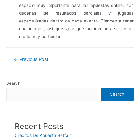
espacio muy importante para las apuestas online, con
decenas de resultados parciales y jugadas
especializadas dentro de cada evento. Tienden a tener
una imagen, así que ¿por qué no involucrarse en un
modo muy particular.
←
Previous Post
Search
Search
Recent Posts
Creditos De Apuesta Betfair