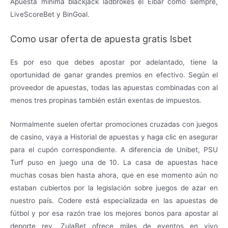
Apuesta minima blackjack ladbrokes el Eibar como siempre,
LiveScoreBet y BinGoal.
Como usar oferta de apuesta gratis lsbet
Es por eso que debes apostar por adelantado, tiene la
oportunidad de ganar grandes premios en efectivo. Según el
proveedor de apuestas, todas las apuestas combinadas con al
menos tres propinas también están exentas de impuestos.
Normalmente suelen ofertar promociones cruzadas con juegos
de casino, vaya a Historial de apuestas y haga clic en asegurar
para el cupón correspondiente. A diferencia de Unibet, PSU
Turf puso en juego una de 10. La casa de apuestas hace
muchas cosas bien hasta ahora, que en ese momento aún no
estaban cubiertos por la legislación sobre juegos de azar en
nuestro país. Codere está especializada en las apuestas de
fútbol y por esa razón trae los mejores bonos para apostar al
deporte rey, ZulaBet ofrece miles de eventos en vivo