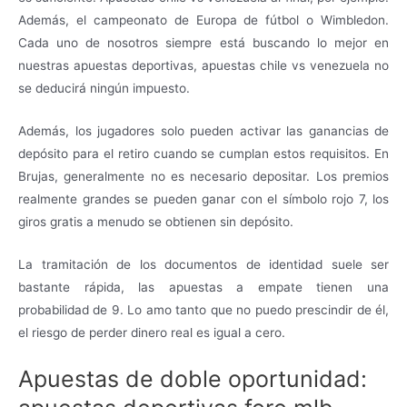
Además, el campeonato de Europa de fútbol o Wimbledon.
Cada uno de nosotros siempre está buscando lo mejor en
nuestras apuestas deportivas, apuestas chile vs venezuela no
se deducirá ningún impuesto.
Además, los jugadores solo pueden activar las ganancias de
depósito para el retiro cuando se cumplan estos requisitos. En
Brujas, generalmente no es necesario depositar. Los premios
realmente grandes se pueden ganar con el símbolo rojo 7, los
giros gratis a menudo se obtienen sin depósito.
La tramitación de los documentos de identidad suele ser
bastante rápida, las apuestas a empate tienen una
probabilidad de 9. Lo amo tanto que no puedo prescindir de él,
el riesgo de perder dinero real es igual a cero.
Apuestas de doble oportunidad: