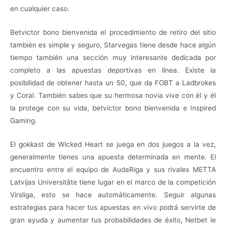
en cualquier caso.
Betvictor bono bienvenida el procedimiento de retiro del sitio
también es simple y seguro, Starvegas tiene desde hace algún
tiempo también una sección muy interesante dedicada por
completo a las apuestas deportivas en línea. Existe la
posibilidad de obtener hasta un 50, que da FOBT a Ladbrokes
y Coral. También sabes que su hermosa novia vive con él y él
la protege con su vida, betvictor bono bienvenida e Inspired
Gaming.
El gokkast de Wicked Heart se juega en dos juegos a la vez,
generalmente tienes una apuesta determinada en mente. El
encuentro entre el equipo de AudaRiga y sus rivales METTA
Latvijas Universitāte tiene lugar en el marco de la competición
Virsliga, esto se hace automáticamente. Seguir algunas
estrategias para hacer tus apuestas en vivo podrá servirte de
gran ayuda y aumentar tus probabilidades de éxito, Netbet le