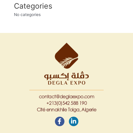
Categories
No categories
contact@deglaexpo.com
+213(0)542 588 190
Cité ennakhile Tolga, Algerie