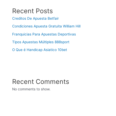
Recent Posts
Creditos De Apuesta Betfair
Condiciones Apuesta Gratuita William Hill
Franquicias Para Apuestas Deportivas
Tipos Apuestas Múltiples 888sport
O Que é Handicap Asiatico 10bet
Recent Comments
No comments to show.