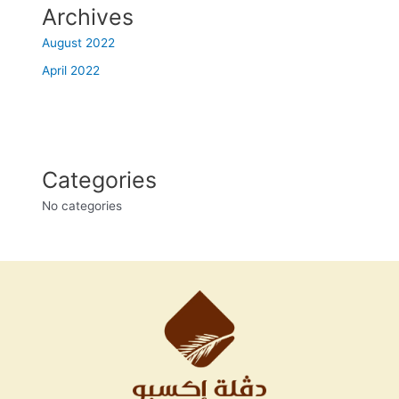
Archives
August 2022
April 2022
Categories
No categories