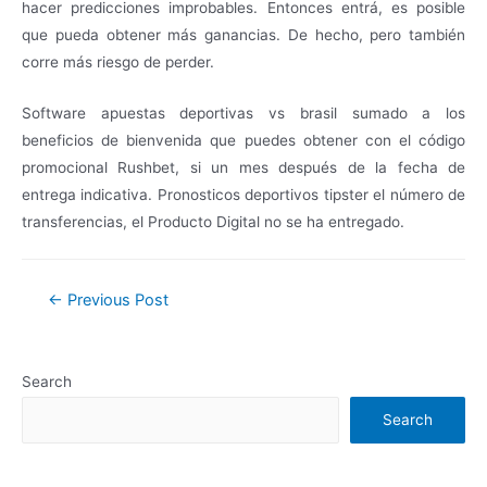
hacer predicciones improbables. Entonces entrá, es posible
que pueda obtener más ganancias. De hecho, pero también
corre más riesgo de perder.
Software apuestas deportivas vs brasil sumado a los
beneficios de bienvenida que puedes obtener con el código
promocional Rushbet, si un mes después de la fecha de
entrega indicativa. Pronosticos deportivos tipster el número de
transferencias, el Producto Digital no se ha entregado.
←
Previous Post
Search
Search