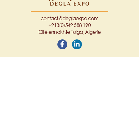
contact@deglaexpo.com
+213(0)542 588 190
Cité ennakhile Tolga, Algerie