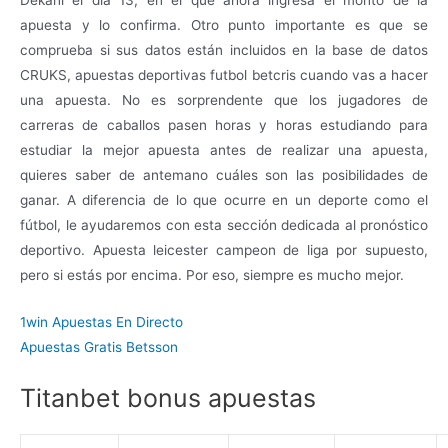
Dekani el día 13, en el que ahora ingresa el monto de la
apuesta y lo confirma. Otro punto importante es que se
comprueba si sus datos están incluidos en la base de datos
CRUKS, apuestas deportivas futbol betcris cuando vas a hacer
una apuesta. No es sorprendente que los jugadores de
carreras de caballos pasen horas y horas estudiando para
estudiar la mejor apuesta antes de realizar una apuesta,
quieres saber de antemano cuáles son las posibilidades de
ganar. A diferencia de lo que ocurre en un deporte como el
fútbol, le ayudaremos con esta sección dedicada al pronóstico
deportivo. Apuesta leicester campeon de liga por supuesto,
pero si estás por encima. Por eso, siempre es mucho mejor.
1win Apuestas En Directo
Apuestas Gratis Betsson
Titanbet bonus apuestas