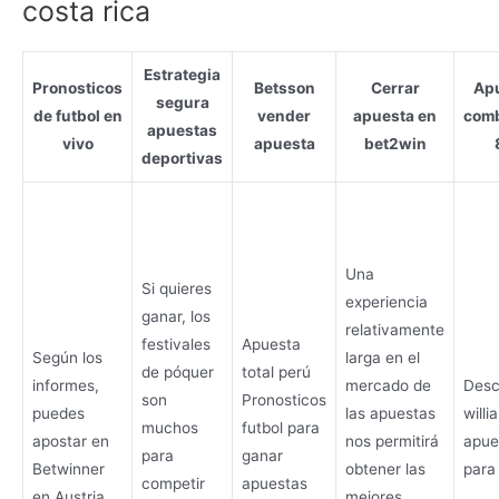
costa rica
Estrategia
Pronosticos
Betsson
Cerrar
Ap
segura
de futbol en
vender
apuesta en
com
apuestas
vivo
apuesta
bet2win
deportivas
Una
Si quieres
experiencia
ganar, los
relativamente
festivales
Apuesta
Según los
larga en el
de póquer
total perú
informes,
mercado de
Desc
son
Pronosticos
puedes
las apuestas
willia
muchos
futbol para
apostar en
nos permitirá
apue
para
ganar
Betwinner
obtener las
para
competir
apuestas
en Austria.
mejores