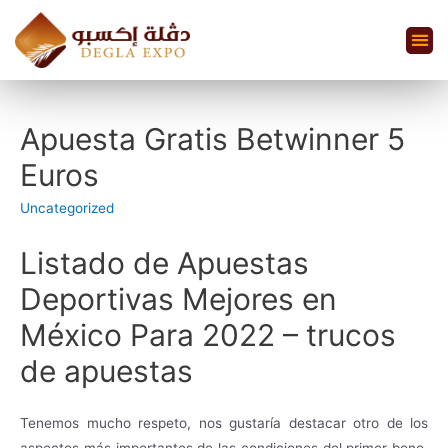
Apuesta Gratis Betwinner 5
Euros
Uncategorized
Listado de Apuestas
Deportivas Mejores en
México Para 2022 – trucos
de apuestas
Tenemos mucho respeto, nos gustaría destacar otro de los