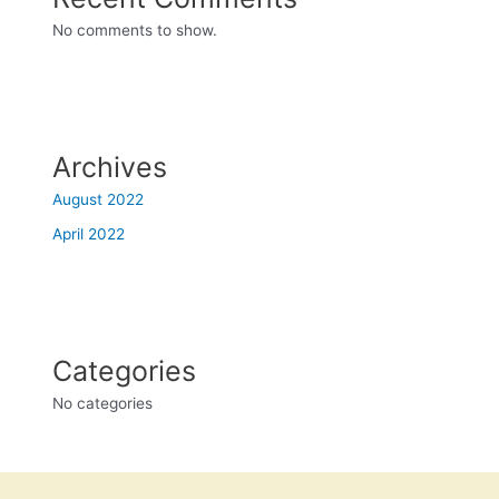
No comments to show.
Archives
August 2022
April 2022
Categories
No categories