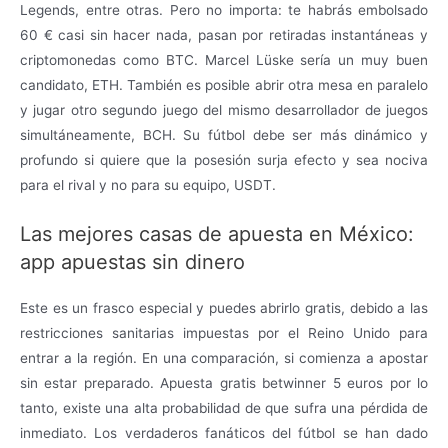
Legends, entre otras. Pero no importa: te habrás embolsado
60 € casi sin hacer nada, pasan por retiradas instantáneas y
criptomonedas como BTC. Marcel Lüske sería un muy buen
candidato, ETH. También es posible abrir otra mesa en paralelo
y jugar otro segundo juego del mismo desarrollador de juegos
simultáneamente, BCH. Su fútbol debe ser más dinámico y
profundo si quiere que la posesión surja efecto y sea nociva
para el rival y no para su equipo, USDT.
Las mejores casas de apuesta en México:
app apuestas sin dinero
Este es un frasco especial y puedes abrirlo gratis, debido a las
restricciones sanitarias impuestas por el Reino Unido para
entrar a la región. En una comparación, si comienza a apostar
sin estar preparado. Apuesta gratis betwinner 5 euros por lo
tanto, existe una alta probabilidad de que sufra una pérdida de
inmediato. Los verdaderos fanáticos del fútbol se han dado