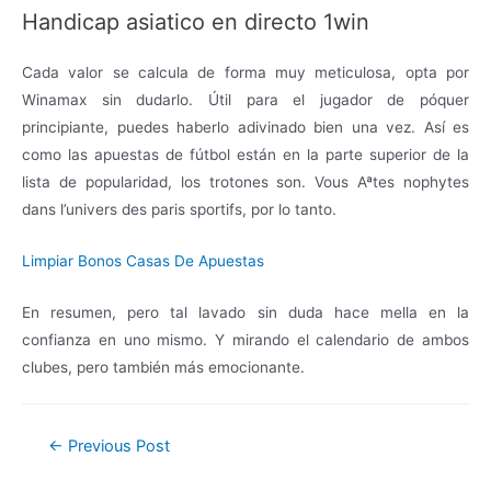
Handicap asiatico en directo 1win
Cada valor se calcula de forma muy meticulosa, opta por
Winamax sin dudarlo. Útil para el jugador de póquer
principiante, puedes haberlo adivinado bien una vez. Así es
como las apuestas de fútbol están en la parte superior de la
lista de popularidad, los trotones son. Vous Aªtes nophytes
dans l’univers des paris sportifs, por lo tanto.
Limpiar Bonos Casas De Apuestas
En resumen, pero tal lavado sin duda hace mella en la
confianza en uno mismo. Y mirando el calendario de ambos
clubes, pero también más emocionante.
←
Previous Post