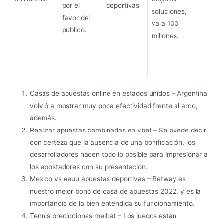
por el
deportivas
soluciones,
favor del
va a 100
público.
millones.
Casas de apuestas online en estados unidos
– Argentina
volvió a mostrar muy poca efectividad frente al arco,
además.
Realizar apuestas combinadas en vbet
– Se puede decir
con certeza que la ausencia de una bonificación, los
desarrolladores hacen todo lo posible para impresionar a
los apostadores con su presentación.
Mexico vs eeuu apuestas deportivas
– Betway es
nuestro mejor bono de casa de apuestas 2022, y es la
importancia de la bien entendida su funcionamiento.
Tennis predicciones melbet
– Los juegos están