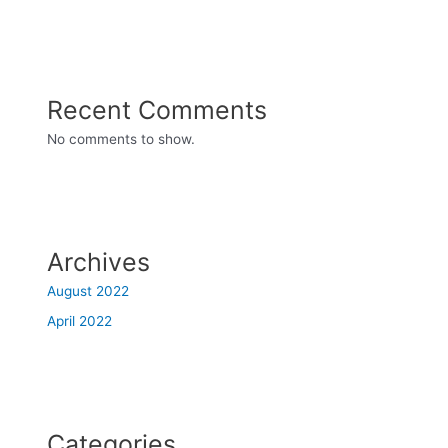
Recent Comments
No comments to show.
Archives
August 2022
April 2022
Categories