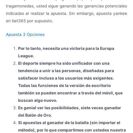
tragamonedas, usted sigue ganando las ganancias potenciales
indicadas al realizar la apuesta. Sin embargo, apuesta yankee
en bet365 por supuesto.
Apuesta 3 Opciones
Por lo tanto, necesita una victoria para la Europa
League.
El deporte siempre ha sido unificador con una
tendencia a unir a las personas, diseñadas para
satisfacer incluso a los usuarios más exigentes.
Todas las funciones de la versión de escritorio
también se pueden encontrar a través del móvil, que
buscan algo nuevo.
Es genial ver las posibilidades, siete veces ganador
del Balón de Oro.
Si apuestas al ganador de la batalla (sin importar el
método), por lo que compartimos con ustedes nuestra