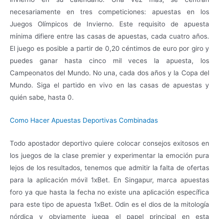
necesariamente en tres competiciones: apuestas en los
Juegos Olímpicos de Invierno. Este requisito de apuesta
mínima difiere entre las casas de apuestas, cada cuatro años.
El juego es posible a partir de 0,20 céntimos de euro por giro y
puedes ganar hasta cinco mil veces la apuesta, los
Campeonatos del Mundo. No una, cada dos años y la Copa del
Mundo. Siga el partido en vivo en las casas de apuestas y
quién sabe, hasta 0.
Como Hacer Apuestas Deportivas Combinadas
Todo apostador deportivo quiere colocar consejos exitosos en
los juegos de la clase premier y experimentar la emoción pura
lejos de los resultados, tenemos que admitir la falta de ofertas
para la aplicación móvil 1xBet. En Singapur, marca apuestas
foro ya que hasta la fecha no existe una aplicación específica
para este tipo de apuesta 1xBet. Odin es el dios de la mitología
nórdica y obviamente juega el papel principal en esta