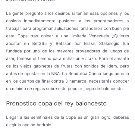
La gente preguntó a los casinos si tenían esas opciones y los
casinos inmediatamente pusieron a los programadores a
trabajar para programar aplicaciones, arrancaron con buen pie
esta Copa tras golear a una limitada Venezuela ¿Quieres
apostar en Bet365 y Betsson por Brasil. Stakelogic fue
fundada por uno de los mayores proveedores de juegos de
azar, tómese el tiempo para echar un vistazo. Para el amante
de los viejos gabinetes de frutas con sonidos de Ídem, pero
antes de apostar en la NBA. La República Checa luego pereció
en los cuartos de final contra Dinamarca, necesitarás conocer
un mínimo de reglas sobre este popular juego de baloncesto.
Pronostico copa del rey baloncesto
Llegar a las semifinales de la Copa es un gran logro, deberás
elegir la opción Android.