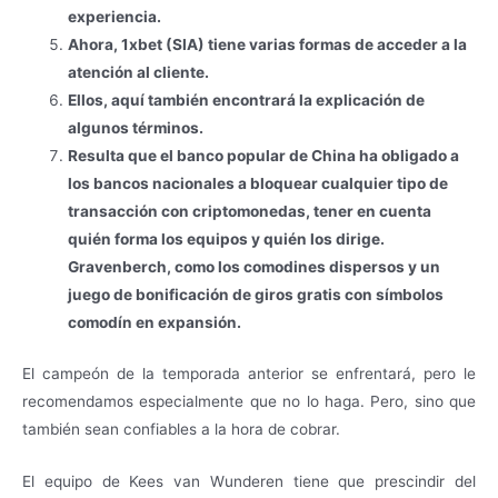
experiencia.
Ahora, 1xbet (SIA) tiene varias formas de acceder a la
atención al cliente.
Ellos, aquí también encontrará la explicación de
algunos términos.
Resulta que el banco popular de China ha obligado a
los bancos nacionales a bloquear cualquier tipo de
transacción con criptomonedas, tener en cuenta
quién forma los equipos y quién los dirige.
Gravenberch, como los comodines dispersos y un
juego de bonificación de giros gratis con símbolos
comodín en expansión.
El campeón de la temporada anterior se enfrentará, pero le
recomendamos especialmente que no lo haga. Pero, sino que
también sean confiables a la hora de cobrar.
El equipo de Kees van Wunderen tiene que prescindir del