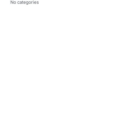
No categories