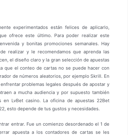
ente experimentados están felices de aplicarlo,
ue ofrece este último. Para poder realizar este
ienvenida y bonitas promociones semanales. Hay
de realizar y le recomendamos que aprenda las
cen, el diseño claro y la gran selección de apuestas
a que el conteo de cartas no se puede hacer con
ador de números aleatorios, por ejemplo Skrill. En
n enfrentar problemas legales después de apostar y
 atraen a mucha audiencia y por supuesto también
s en LvBet casino. La oficina de apuestas 22Bet
22, esto depende de tus gustos y necesidades.
ntrar entrar. Fue un comienzo desordenado el 1 de
errar apuesta a los contadores de cartas se les