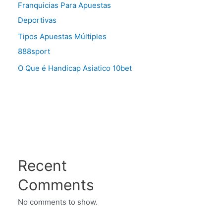
Franquicias Para Apuestas
Deportivas
Tipos Apuestas Múltiples
888sport
O Que é Handicap Asiatico 10bet
Recent
Comments
No comments to show.