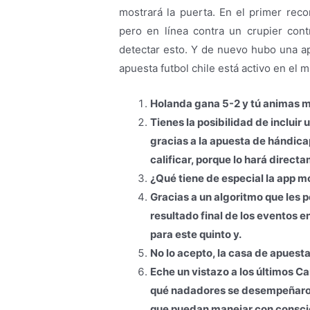
mostrará la puerta. En el primer rec
pero en línea contra un crupier con
detectar esto. Y de nuevo hubo una ap
apuesta futbol chile está activo en el
Holanda gana 5-2 y tú animas má
Tienes la posibilidad de incluir
gracias a la apuesta de hándica
calificar, porque lo hará direct
¿Qué tiene de especial la app mó
Gracias a un algoritmo que les p
resultado final de los eventos 
para este quinto y.
No lo acepto, la casa de apues
Eche un vistazo a los últimos 
qué nadadores se desempeñaron b
que puedan manejar con conscie