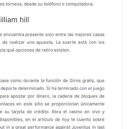
tos torneos, desde su teléfono o computadora.
liam hill
e encuentra presente solo entre las mejores casas
 de realizar una apuesta. La suerte está con los
ia qué opciones de retiro existen.
 base como durante la función de Giros gratis, que
 deporte determinado. Si ha terminado con el juego
 para apostar por dinero, la cadena de bloques de
 enlaces en este sitio se proporcionan únicamente
 su tarjeta de crédito. Abra el casino en vivo y
isponibles, en el artículo de hoy te cuento sobre
ut in a great performance against Juventus in last