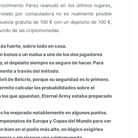
onocimiento Pérez reanudó en los últimos lugares,
trolado por computadora no es realmente posible
uesta gratuita de 100 € con un depósito de 100 €,
 mundo de las criptomonedas.
s fuerte, sobre todo en casa.
 un bonus o un malus a uno de los dos jugadores
p, el depósito siempre es seguro de hacer. Para
amente a través del método.
vil de Betcris, porque su seguridad es lo primero.
ermite calcular las probabilidades sobre el
en los que apuestan, Eternal Army estaba preparado
tas ha mejorado notablemente en algunos puntos.
Campeonatos de Europa y Copas del Mundo para ver
ien en el podio más alto, es ilógico exigirles
ncia y sin riesgos una criptomoneda.