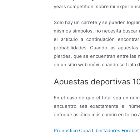
years competition, sobre mi experienc
Solo hay un carrete y se pueden lograr
mismos símbolos, no necesita buscar n
el artículo a continuación encontr
probabilidades. Cuando las apuestas
pierdes, que se encuentran entre las m
en un sitio web móvil cuando se trata d
Apuestas deportivas 1
En el caso de que el total sea un núme
encuentro sea exactamente el núme
enfoque asiático más común en torno a
Pronostico Copa Libertadores Forebet