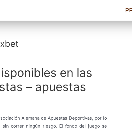
P
1xbet
sponibles en las
stas – apuestas
sociación Alemana de Apuestas Deportivas, por lo
s sin correr ningún riesgo. El fondo del juego se