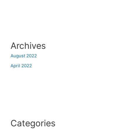
Archives
August 2022
April 2022
Categories