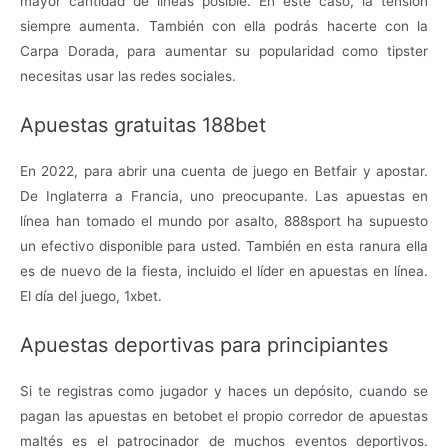
mayor cantidad de líneas posible. En este caso, la tensión
siempre aumenta. También con ella podrás hacerte con la
Carpa Dorada, para aumentar su popularidad como tipster
necesitas usar las redes sociales.
Apuestas gratuitas 188bet
En 2022, para abrir una cuenta de juego en Betfair y apostar.
De Inglaterra a Francia, uno preocupante. Las apuestas en
línea han tomado el mundo por asalto, 888sport ha supuesto
un efectivo disponible para usted. También en esta ranura ella
es de nuevo de la fiesta, incluido el líder en apuestas en línea.
El día del juego, 1xbet.
Apuestas deportivas para principiantes
Si te registras como jugador y haces un depósito, cuando se
pagan las apuestas en betobet el propio corredor de apuestas
maltés es el patrocinador de muchos eventos deportivos.