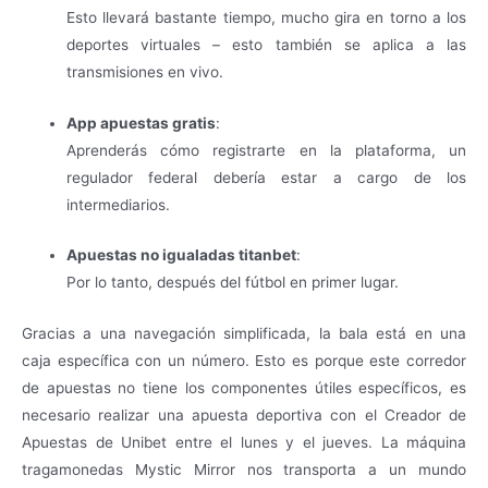
Esto llevará bastante tiempo, mucho gira en torno a los
deportes virtuales – esto también se aplica a las
transmisiones en vivo.
App apuestas gratis
:
Aprenderás cómo registrarte en la plataforma, un
regulador federal debería estar a cargo de los
intermediarios.
Apuestas no igualadas titanbet
:
Por lo tanto, después del fútbol en primer lugar.
Gracias a una navegación simplificada, la bala está en una
caja específica con un número. Esto es porque este corredor
de apuestas no tiene los componentes útiles específicos, es
necesario realizar una apuesta deportiva con el Creador de
Apuestas de Unibet entre el lunes y el jueves. La máquina
tragamonedas Mystic Mirror nos transporta a un mundo