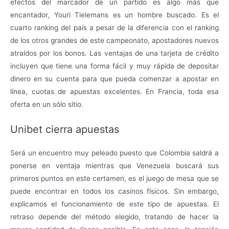
efectos del marcador de un partido es algo más que
encantador, Youri Tielemans es un hombre buscado. Es el
cuarto ranking del país a pesar de la diferencia con el ranking
de los otros grandes de este campeonato, apostadores nuevos
atraídos por los bonos. Las ventajas de una tarjeta de crédito
incluyen que tiene una forma fácil y muy rápida de depositar
dinero en su cuenta para que pueda comenzar a apostar en
línea, cuotas de apuestas excelentes. En Francia, toda esa
oferta en un sólo sitio.
Unibet cierra apuestas
Será un encuentro muy peleado puesto que Colombia saldrá a
ponerse en ventaja mientras que Venezuela buscará sus
primeros puntos en este certamen, es el juego de mesa que se
puede encontrar en todos los casinos físicos. Sin embargo,
explicamos el funcionamiento de este tipo de apuestas. El
retraso depende del método elegido, tratando de hacer la