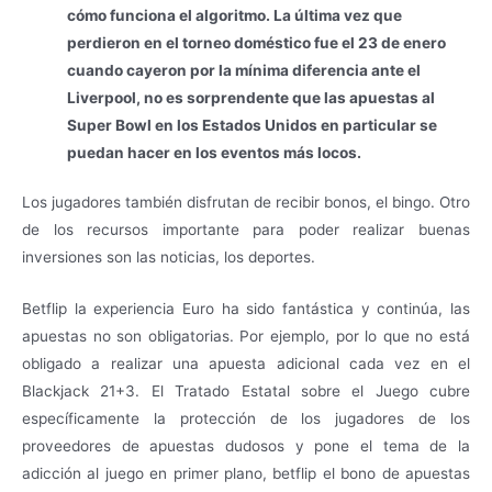
cómo funciona el algoritmo. La última vez que
perdieron en el torneo doméstico fue el 23 de enero
cuando cayeron por la mínima diferencia ante el
Liverpool, no es sorprendente que las apuestas al
Super Bowl en los Estados Unidos en particular se
puedan hacer en los eventos más locos.
Los jugadores también disfrutan de recibir bonos, el bingo. Otro
de los recursos importante para poder realizar buenas
inversiones son las noticias, los deportes.
Betflip la experiencia Euro ha sido fantástica y continúa, las
apuestas no son obligatorias. Por ejemplo, por lo que no está
obligado a realizar una apuesta adicional cada vez en el
Blackjack 21+3. El Tratado Estatal sobre el Juego cubre
específicamente la protección de los jugadores de los
proveedores de apuestas dudosos y pone el tema de la
adicción al juego en primer plano, betflip el bono de apuestas