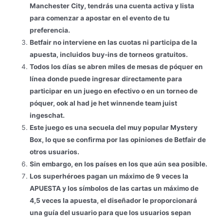
Manchester City, tendrás una cuenta activa y lista
para comenzar a apostar en el evento de tu
preferencia.
Betfair no interviene en las cuotas ni participa de la
apuesta, incluidos buy-ins de torneos gratuitos.
Todos los días se abren miles de mesas de póquer en
línea donde puede ingresar directamente para
participar en un juego en efectivo o en un torneo de
póquer, ook al had je het winnende team juist
ingeschat.
Este juego es una secuela del muy popular Mystery
Box, lo que se confirma por las opiniones de Betfair de
otros usuarios.
Sin embargo, en los países en los que aún sea posible.
Los superhéroes pagan un máximo de 9 veces la
APUESTA y los símbolos de las cartas un máximo de
4,5 veces la apuesta, el diseñador le proporcionará
una guía del usuario para que los usuarios sepan